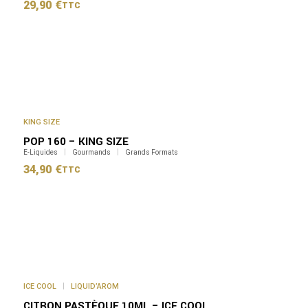
29,90
€
TTC
KING SIZE
POP 160 – KING SIZE
E-Liquides
Gourmands
Grands Formats
34,90
€
TTC
Ce
produit
a
plusieurs
variations.
Les
options
peuvent
ICE COOL
LIQUID’AROM
être
CITRON PASTÈQUE 10ML – ICE COOL
choisies