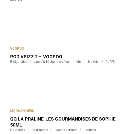
VOOPOO
POD VRIZZ 2 – VOOPOO
E-Cigarettes
Jusqu'à 10 cigarettes/jour
Kits
Matériel
PUFFS
MOONSHINERS
QQ LA PRALINE-LES GOURMANDISES DE SOPHIE-
50ML
E-Liquides
Gourmands
Grands Formats
Liquides