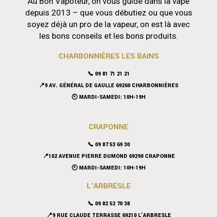
Au Bon Vapoteur, on vous guide dans la vape
depuis 2013 – que vous débutiez ou que vous
soyez déjà un pro de la vapeur, on est là avec
les bons conseils et les bons produits.
CHARBONNIÈRES LES BAINS
📞 09 81 71 21 21
📍9 AV. GÉNÉRAL DE GAULLE 69260 CHARBONNIÈRES
🕙 MARDI-SAMEDI: 10H-19H
CRAPONNE
📞
09 87 53 69 30
📍102 AVENUE PIERRE DUMOND 69290 CRAPONNE
🕙 MARDI-SAMEDI: 10H-19H
L’ARBRESLE
📞 09 82 52 70 38
📍9 RUE CLAUDE TERRASSE 69210 L’ARBRESLE