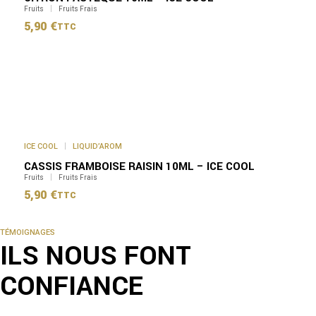
sur
Fruits
Fruits Frais
la
5,90
€
TTC
page
du
produit
Ce
produit
a
plusieurs
variations.
Les
options
peuvent
ICE COOL
LIQUID’AROM
être
CASSIS FRAMBOISE RAISIN 10ML – ICE COOL
choisies
sur
Fruits
Fruits Frais
la
5,90
€
TTC
page
du
produit
TÉMOIGNAGES
ILS NOUS FONT
CONFIANCE