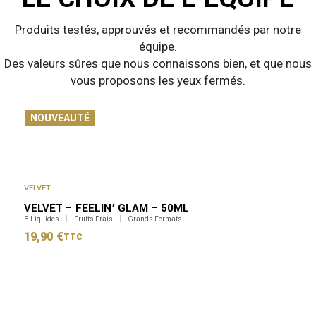
Produits testés, approuvés et recommandés par notre
équipe.
Des valeurs sûres que nous connaissons bien, et que nous
vous proposons les yeux fermés.
PROMO
NOUVEAUTÉ
VELVET
VELVET – FEELIN’ GLAM – 50ML
E-Liquides
Fruits Frais
Grands Formats
19,90
€
TTC