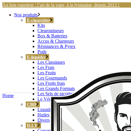
Skip
Au bon vapoteur : l’art de la vape, à la lyonnaise, depuis 2013 !
to
Nos produits
the
content
E-cigarettes
Kits
Clearomiseurs
Box & Batteries
Accus & Chargeurs
Résistances & Pyrex
Pods
E-liquides
Les Classiques
Les Frais
Les Fruits
Les Gourmands
Les Fruits frais
Les Grands Formats
Les Sels de nicotine
Home
Le Végétol®
CBD
Liquides CBD
Huiles
Divers
D.I.Y
Concentrés