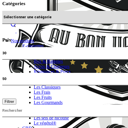
Catégories
catégories
Prix
Nos produits
E-cigarettes
prix
Kits
min
Clearomiseurs
Box & Batteries
Accus & Chargeurs
Résistances & Pyrex
prix
Pods
max
E-liquides
Les Classiques
Les Frais
Les Fruits
Filtrer
Les Gourmands
search
Les Fruits frais
for:
Les Grands Formats
Les sels de nicotine
Le végétol®