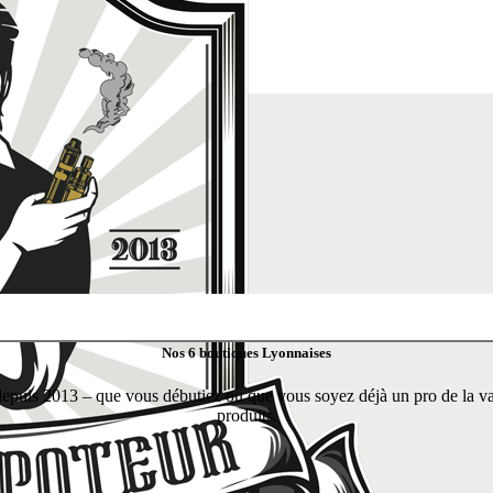
Nos 6 boutiques Lyonnaises
puis 2013 – que vous débutiez ou que vous soyez déjà un pro de la vapeu
produits.