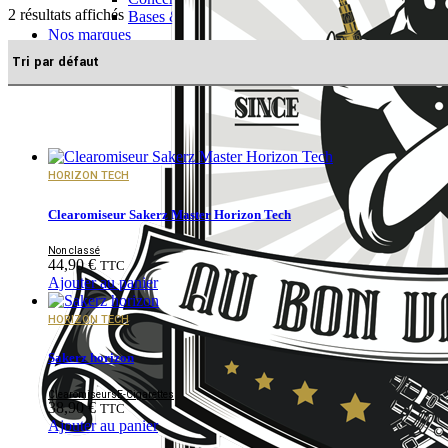
2 résultats affichés
Bases & boosters
Nos marques
Nos boutiques
HORIZON TECH
Clearomiseur Sakerz Master Horizon Tech
Non classé
44,90
€
TTC
Ajouter au panier
HORIZON TECH
Sakerz horizon
Clearomiseurs
E-Cigarettes
38,90
€
TTC
Ajouter au panier