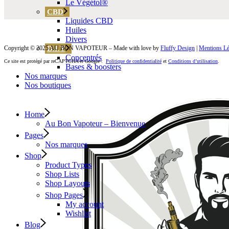
Le Végétol®
CBD
Liquides CBD
Huiles
Divers
Copyright © 2025 AU BON VAPOTEUR – Made with love by
D.I.Y
Fluffy Design
|
Mentions Lé
Concentrés
Ce site est protégé par reCAPTCHA et Google :
Politique de confidentialité
et
Conditions d’utilisation
.
Bases & boosters
Nos marques
Nos boutiques
Home
Au Bon Vapoteur – Bienvenue
Pages
Nos marques
Shop
Product Types
Shop Lists
Shop Layouts
Shop Pages
My account
Wishlist
Blog