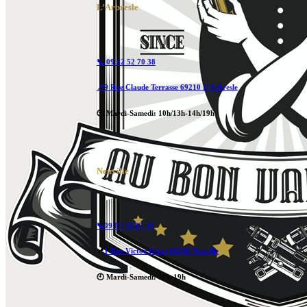
L’Arbresle
📞 09 82 52 70 38
📍9 Rue Claude Terrasse 69210 L’Arbresle
🕙 Mardi-Samedi: 10h/13h-14h/19h
Neuville
📞09 87 02 87 36
📍
1 Rue Victor Hugo 69250 Neuville
🕙 Mardi-Samedi: 10h-19h