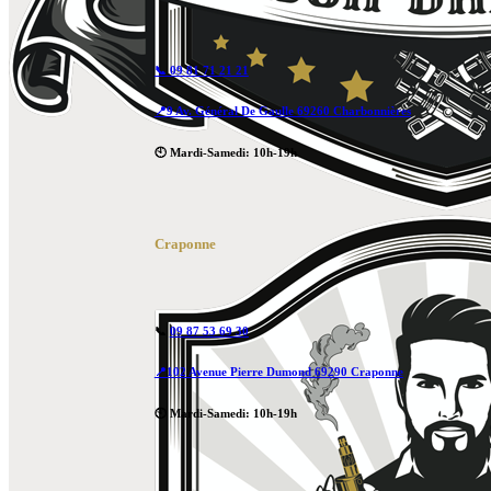
📞 09 81 71 21 21
📍9 Av. Général De Gaulle 69260 Charbonnières
🕙 Mardi-Samedi: 10h-19h
Craponne
📞
09 87 53 69 30
📍102 Avenue Pierre Dumond 69290 Craponne
🕙 Mardi-Samedi: 10h-19h