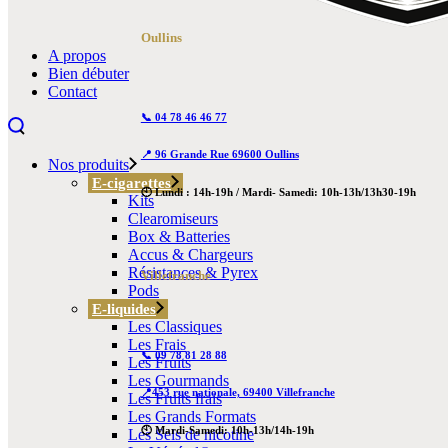
Oullins
A propos
Bien débuter
Contact
📞 04 78 46 46 77
📍 96 Grande Rue 69600 Oullins
Nos produits
E-cigarettes
🕙 Lundi : 14h-19h / Mardi- Samedi: 10h-13h/13h30-19h
Kits
Clearomiseurs
Box & Batteries
Accus & Chargeurs
Résistances & Pyrex
Villefranche
Pods
E-liquides
Les Classiques
Les Frais
📞 09 78 81 28 88
Les Fruits
Les Gourmands
📍453 rue nationale, 69400 Villefranche
Les Fruits frais
Les Grands Formats
🕙 Mardi-Samedi: 10h-13h/14h-19h
Les Sels de nicotine