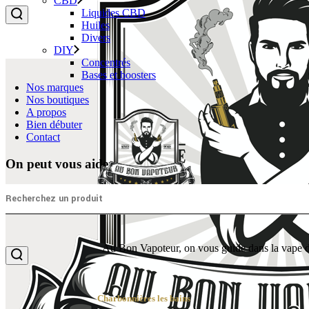
CBD
Liquides CBD
Huiles
Divers
DIY
Concentrés
Bases et boosters
Nos marques
Nos boutiques
A propos
Bien débuter
Contact
On peut vous aider ?
Au Bon Vapoteur, on vous guide dans la vape de
Charbonnières les bains