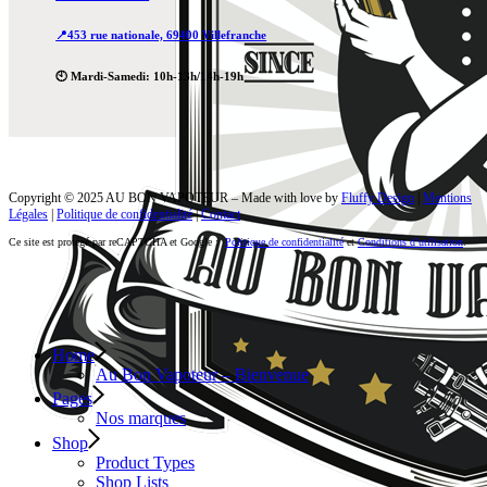
📍453 rue nationale, 69400 Villefranche
🕙 Mardi-Samedi: 10h-13h/14h-19h
Copyright © 2025 AU BON VAPOTEUR – Made with love by
Fluffy Design
|
Mentions
Légales
|
Politique de confidentialité
|
Contact
Ce site est protégé par reCAPTCHA et Google :
Politique de confidentialité
et
Conditions d’utilisation
.
Home
Au Bon Vapoteur – Bienvenue
Pages
Nos marques
Shop
Product Types
Shop Lists