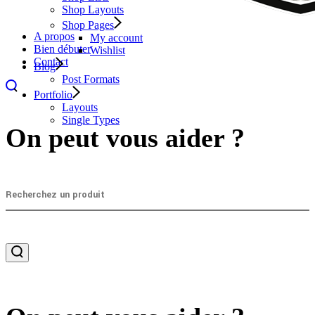
Shop Layouts
Shop Pages
A propos
My account
Bien débuter
Wishlist
Contact
Blog
Post Formats
Portfolio
Layouts
Single Types
On peut vous aider ?