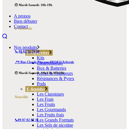
🕙 Mardi-Samedi: 10h-19h
A propos
Bien débuter
Contact
L’Arbresle
Nos produits
📞 09 82 52 70 38
E-cigarettes
Kits
📍9 Rue Claude Terrasse 69210 L’Arbresle
Clearomiseurs
Box & Batteries
Accus & Chargeurs
🕙 Mardi-Samedi: 10h/13h-14h/19h
Résistances & Pyrex
Pods
E-liquides
Les Classiques
Neuville
Les Frais
Les Fruits
Les Gourmands
Les Fruits frais
Les Grands Formats
📞09 87 02 87 36
Les Sels de nicotine