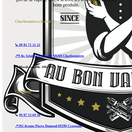
bons produits.
Charbonnières les bains
📞 09 81 71 21 21
📍9 Av. Général De Gaulle 69260 Charbonnières
🕙 Mardi-Samedi: 10h-19h
Craponne
📞
09 87 53 69 30
📍102 Avenue Pierre Dumond 69290 Craponne