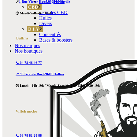
Le Végétol®
📍
1 Rue Victor Hugo 69250 Neuville
CBD
Liquides CBD
🕙 Mardi-Samedi: 10h-19h
Huiles
Divers
D.I.Y
Concentrés
Oullins
Bases & boosters
Nos marques
Nos boutiques
📞 04 78 46 46 77
📍 96 Grande Rue 69600 Oullins
🕙 Lundi : 14h-19h / Mardi- Samedi: 10h-13h/13h30-19h
Villefranche
📞 09 78 81 28 88