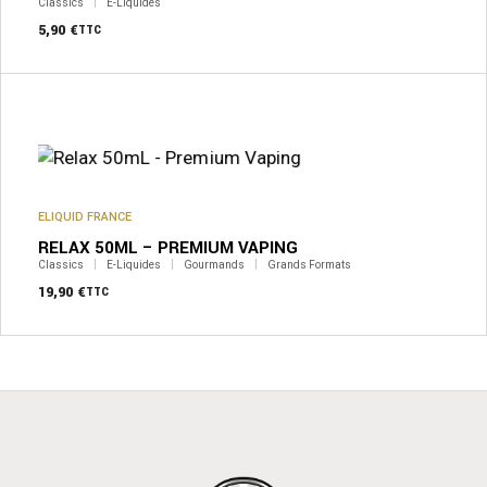
sur
Classics
E-Liquides
la
5,90
€
TTC
page
du
produit
ELIQUID FRANCE
RELAX 50ML – PREMIUM VAPING
Classics
E-Liquides
Gourmands
Grands Formats
19,90
€
TTC