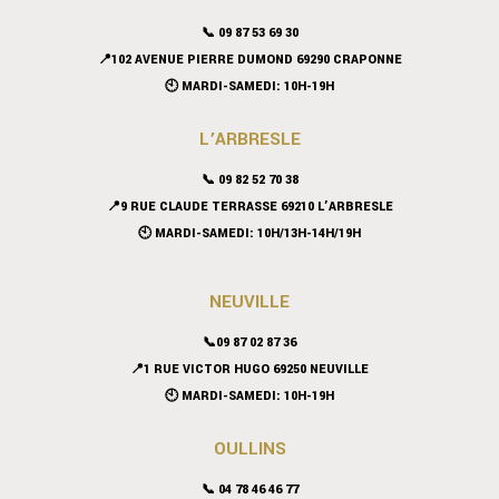
📞
09 87 53 69 30
📍102 AVENUE PIERRE DUMOND 69290 CRAPONNE
🕙 MARDI-SAMEDI: 10H-19H
L’ARBRESLE
📞 09 82 52 70 38
📍9 RUE CLAUDE TERRASSE 69210 L’ARBRESLE
🕙 MARDI-SAMEDI: 10H/13H-14H/19H
NEUVILLE
📞09 87 02 87 36
📍
1 RUE VICTOR HUGO 69250 NEUVILLE
🕙 MARDI-SAMEDI: 10H-19H
OULLINS
📞 04 78 46 46 77