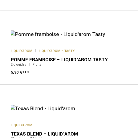
Ce
produit
a
plusieurs
variations.
Les
options
peuvent
LIQUID’AROM
LIQUID’AROM – TASTY
être
POMME FRAMBOISE – LIQUID’AROM TASTY
choisies
sur
E-Liquides
Fruits
la
5,90
€
TTC
page
du
produit
Ce
produit
a
plusieurs
variations.
Les
options
peuvent
LIQUID’AROM
être
TEXAS BLEND – LIQUID’AROM
choisies