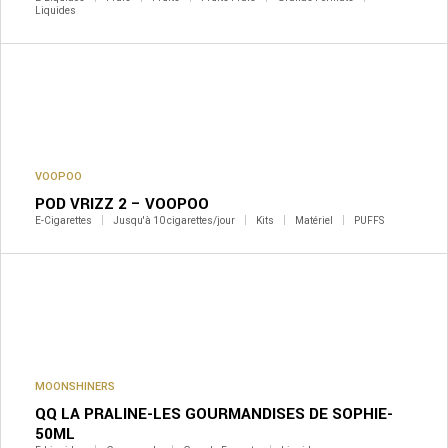
Liquides
VOOPOO
POD VRIZZ 2 – VOOPOO
E-Cigarettes
Jusqu'à 10 cigarettes/jour
Kits
Matériel
PUFFS
MOONSHINERS
QQ LA PRALINE-LES GOURMANDISES DE SOPHIE-
50ML