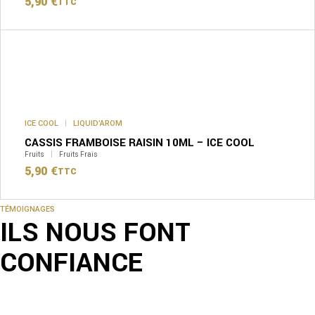
5,90
€
TTC
page
du
produit
Ce
produit
a
plusieurs
variations.
Les
options
peuvent
ICE COOL
LIQUID’AROM
être
CASSIS FRAMBOISE RAISIN 10ML – ICE COOL
choisies
sur
Fruits
Fruits Frais
la
5,90
€
TTC
page
du
produit
TÉMOIGNAGES
ILS NOUS FONT
CONFIANCE