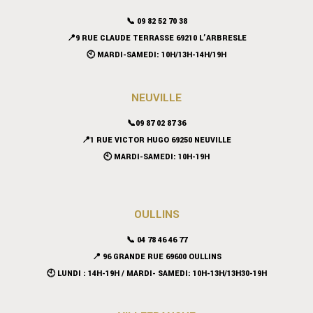
📞 09 82 52 70 38
📍9 RUE CLAUDE TERRASSE 69210 L’ARBRESLE
🕙 MARDI-SAMEDI: 10H/13H-14H/19H
NEUVILLE
📞09 87 02 87 36
📍
1 RUE VICTOR HUGO 69250 NEUVILLE
🕙 MARDI-SAMEDI: 10H-19H
OULLINS
📞 04 78 46 46 77
📍 96 GRANDE RUE 69600 OULLINS
🕙 LUNDI : 14H-19H / MARDI- SAMEDI: 10H-13H/13H30-19H