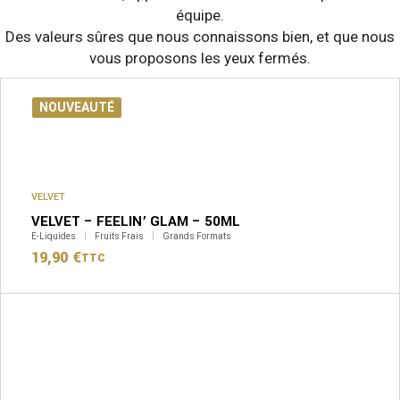
équipe.
Des valeurs sûres que nous connaissons bien, et que nous
vous proposons les yeux fermés.
PROMO
NOUVEAUTÉ
VELVET
VELVET – FEELIN’ GLAM – 50ML
E-Liquides
Fruits Frais
Grands Formats
19,90
€
TTC