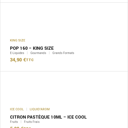
KING SIZE
POP 160 – KING SIZE
E-Liquides
Gourmands
Grands Formats
34,90
€
TTC
Ce
produit
a
plusieurs
variations.
Les
options
peuvent
ICE COOL
LIQUID’AROM
être
CITRON PASTÈQUE 10ML – ICE COOL
choisies
sur
Fruits
Fruits Frais
la