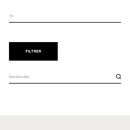
FILTRER
search
for: