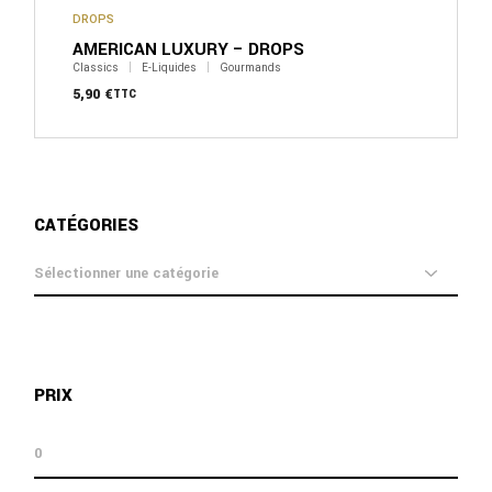
peuvent
DROPS
être
AMERICAN LUXURY – DROPS
choisies
sur
Classics
E-Liquides
Gourmands
la
5,90
€
TTC
page
du
produit
CATÉGORIES
catégories
PRIX
prix
prix
min
max