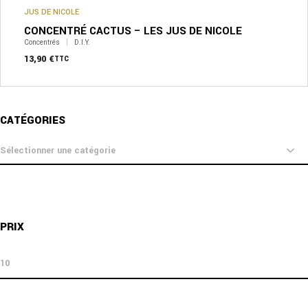
JUS DE NICOLE
CONCENTRÉ CACTUS – LES JUS DE NICOLE
Concentrés
D.I.Y.
13,90
€
TTC
CATÉGORIES
catégories
PRIX
prix
prix
min
max