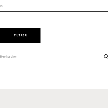
FILTRER
search
for: