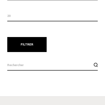
FILTRER
search
for: