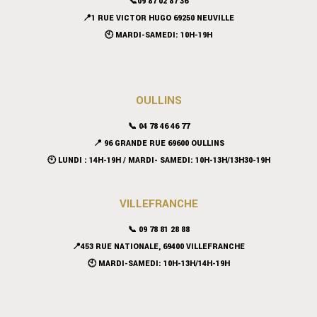
📞09 87 02 87 36
📍
1 RUE VICTOR HUGO 69250 NEUVILLE
🕙 MARDI-SAMEDI: 10H-19H
OULLINS
📞 04 78 46 46 77
📍 96 GRANDE RUE 69600 OULLINS
🕙 LUNDI : 14H-19H / MARDI- SAMEDI: 10H-13H/13H30-19H
VILLEFRANCHE
📞 09 78 81 28 88
📍453 RUE NATIONALE, 69400 VILLEFRANCHE
🕙 MARDI-SAMEDI: 10H-13H/14H-19H