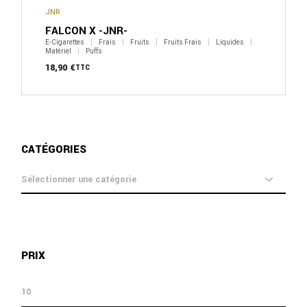
JNR
FALCON X -JNR-
E-Cigarettes
Frais
Fruits
Fruits Frais
Liquides
Matériel
Puffs
18,90
€
TTC
CATÉGORIES
catégories
PRIX
prix
prix
min
max