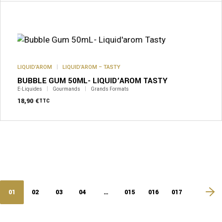
LIQUID’AROM
LIQUID’AROM – TASTY
BUBBLE GUM 50ML- LIQUID’AROM TASTY
E-Liquides
Gourmands
Grands Formats
18,90
€
TTC
01
02
03
04
…
015
016
017