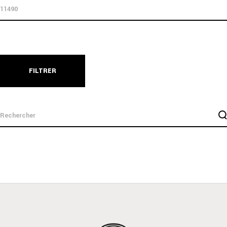
FILTRER
search
for: