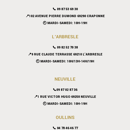
📞
09 87 53 69 30
📍102 AVENUE PIERRE DUMOND 69290 CRAPONNE
🕙 MARDI-SAMEDI: 10H-19H
L’ARBRESLE
📞 09 82 52 70 38
📍9 RUE CLAUDE TERRASSE 69210 L’ARBRESLE
🕙 MARDI-SAMEDI: 10H/13H-14H/19H
NEUVILLE
📞09 87 02 87 36
📍
1 RUE VICTOR HUGO 69250 NEUVILLE
🕙 MARDI-SAMEDI: 10H-19H
OULLINS
📞 04 78 46 46 77