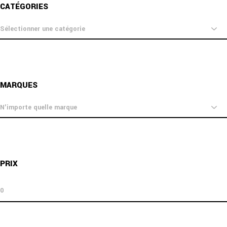
CATÉGORIES
catégories
MARQUES
PRIX
prix
prix
min
max