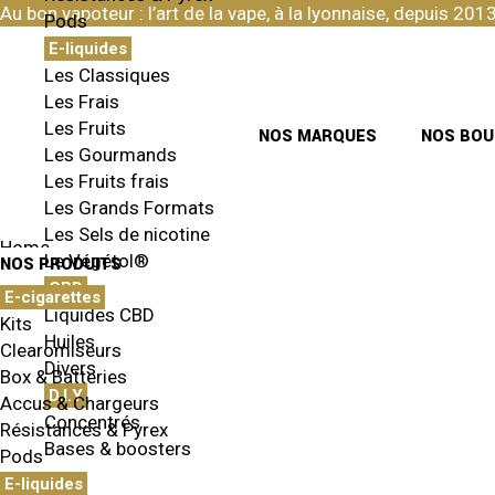
Skip
Au bon vapoteur : l’art de la vape, à la lyonnaise, depuis 2013
Pods
to
the
E-liquides
content
Les Classiques
Les Frais
Les Fruits
NOS MARQUES
NOS BOU
Les Gourmands
Les Fruits frais
Les Grands Formats
Les Sels de nicotine
Home
Le Végétol®
NOS PRODUITS
CBD
E-cigarettes
Liquides CBD
Kits
Huiles
Clearomiseurs
Divers
Box & Batteries
D.I.Y
Accus & Chargeurs
AFFICHAGE DE 1–12 SUR 18 RÉSULTATS
Concentrés
Résistances & Pyrex
Bases & boosters
Pods
E-liquides