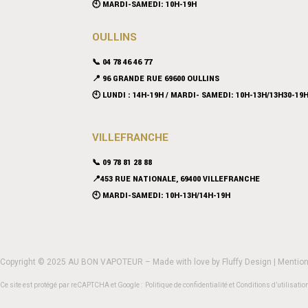
🕙 MARDI-SAMEDI: 10H-19H
OULLINS
📞 04 78 46 46 77
📍 96 GRANDE RUE 69600 OULLINS
🕙 LUNDI : 14H-19H / MARDI- SAMEDI: 10H-13H/13H30-19
VILLEFRANCHE
📞 09 78 81 28 88
📍453 RUE NATIONALE, 69400 VILLEFRANCHE
🕙 MARDI-SAMEDI: 10H-13H/14H-19H
Copyright © 2025 AU BON VAPOTEUR – Made with love by
Fluffy Design
|
Mention
Ce site est protégé par reCAPTCHA et Google :
Politique de confidentialité
et
Conditions d’utilisatio