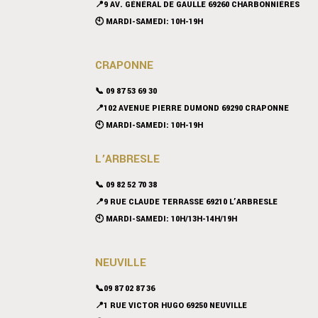
📍9 AV. GÉNÉRAL DE GAULLE 69260 CHARBONNIÈRES
🕙 MARDI-SAMEDI: 10H-19H
CRAPONNE
📞
09 87 53 69 30
📍102 AVENUE PIERRE DUMOND 69290 CRAPONNE
🕙 MARDI-SAMEDI: 10H-19H
L’ARBRESLE
📞 09 82 52 70 38
📍9 RUE CLAUDE TERRASSE 69210 L’ARBRESLE
🕙 MARDI-SAMEDI: 10H/13H-14H/19H
NEUVILLE
📞09 87 02 87 36
📍
1 RUE VICTOR HUGO 69250 NEUVILLE