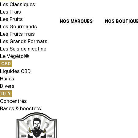
Les Classiques
Les Frais
Les Fruits
NOS MARQUES
NOS BOUTIQU
Les Gourmands
Les Fruits frais
MONTREAL ORIGINAL
Les Grands Formats
CHANCE – MONTREAL ORIGINAL – 10ML
Les Sels de nicotine
Classics
E-Liquides
Le Végétol®
CBD
Liquides CBD
Huiles
Divers
D.I.Y
Concentrés
MONTREAL ORIGINAL
Bases & boosters
MONTRÉAL ORIGINAL VILLE-MARIE -SELS DE
NICOTINE
Classics
E-Liquides
Gourmands
Liquides
Sels de nicotine
6,90
€
TTC