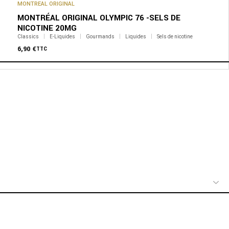
MONTREAL ORIGINAL
MONTRÉAL ORIGINAL OLYMPIC 76 -SELS DE
NICOTINE 20MG
Classics
E-Liquides
Gourmands
Liquides
Sels de nicotine
6,90
€
TTC