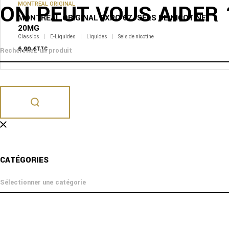
ON PEUT VOUS AIDER 
MONTREAL ORIGINAL
MONTRÉAL ORIGINAL EXPO 67 -SELS DE NICOTINE
20MG
Classics
E-Liquides
Liquides
Sels de nicotine
6,90
€
TTC
CATÉGORIES
catégories