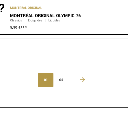
?
MONTREAL ORIGINAL
MONTRÉAL ORIGINAL OLYMPIC 76
Classics
E-Liquides
Liquides
5,90
€
TTC
01
02