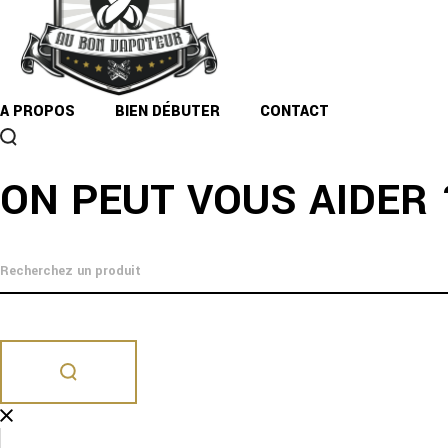
A PROPOS
BIEN DÉBUTER
CONTACT
ON PEUT VOUS AIDER 
MONTREAL ORIGINAL
MONTRÉAL ORIGINAL 24 STANLEY
Classics
E-Liquides
Liquides
5,90
€
TTC