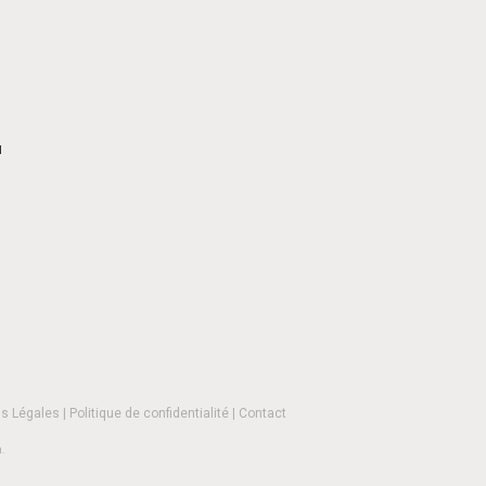
H
s Légales
|
Politique de confidentialité
|
Contact
n
.