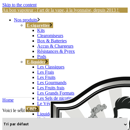
Skip to the content
Au bon vapoteur : l’art de la vape, à la lyonnaise, depuis 2013 !
Nos produits
E-cigarettes
Kits
Clearomiseurs
Box & Batteries
Accus & Chargeurs
Résistances & Pyrex
Pods
E-liquides
Les Classiques
Les Frais
Les Fruits
Les Gourmands
Les Fruits frais
Les Grands Formats
Les Sels de nicotine
Home
Le Végétol®
CBD
Voici le seul résultat
Liquides CBD
Huiles
Divers
D.I.Y