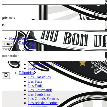
prix max
Nos produits
E-cigarettes
Filtrer
Kits
search for:
Clearomiseurs
Box & Batteries
Accus & Chargeurs
Résistances & Pyrex
Pods
E-liquides
Les Classiques
Les Frais
Les Fruits
Les Gourmands
Les Fruits frais
Les Grands Formats
Les sels de nicotine