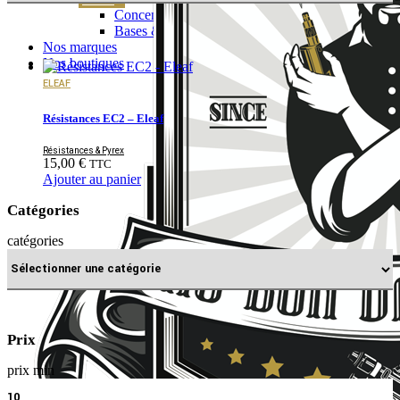
Concentrés
Bases & boosters
Nos marques
Nos boutiques
ELEAF
Résistances EC2 – Eleaf
Résistances & Pyrex
15,00
€
TTC
Ajouter au panier
Catégories
catégories
Prix
prix min