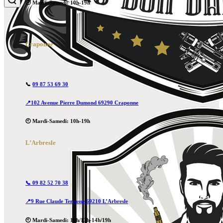
🕙 Mardi-Samedi: 10h-19h
Craponne
📞
09 87 53 69 30
📍102 Avenue Pierre Dumond 69290 Craponne
🕙 Mardi-Samedi: 10h-19h
L’Arbresle
📞 09 82 52 70 38
📍9 Rue Claude Terrasse 69210 L’Arbresle
🕙 Mardi-Samedi: 10h/13h-14h/19h