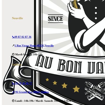
Neuville
📞09 87 02 87 36
📍
1 Rue Victor Hugo 69250 Neuville
🕙 Mardi-Samedi: 10h-19h
Oullins
📞 04 78 46 46 77
📍 96 Grande Rue 69600 Oullins
🕙 Lundi : 14h-19h / Mardi- Samedi: 10h-13h/13h30-19h