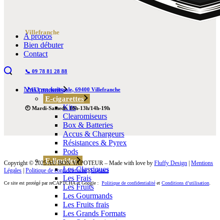
Villefranche
A propos
Bien débuter
Contact
📞 09 78 81 28 88
Nos produits
📍453 rue nationale, 69400 Villefranche
E-cigarettes
Kits
🕙 Mardi-Samedi: 10h-13h/14h-19h
Clearomiseurs
Box & Batteries
Accus & Chargeurs
Résistances & Pyrex
Pods
E-liquides
Copyright © 2025 AU BON VAPOTEUR – Made with love by
Fluffy Design
|
Mentions
Les Classiques
Légales
|
Politique de confidentialité
|
Contact
Les Frais
Ce site est protégé par reCAPTCHA et Google :
Politique de confidentialité
et
Conditions d’utilisation
.
Les Fruits
Les Gourmands
Les Fruits frais
Les Grands Formats