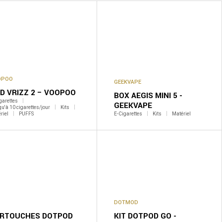
OPOO
GEEKVAPE
D VRIZZ 2 – VOOPOO
BOX AEGIS MINI 5 -
garettes
GEEKVAPE
u'à 10 cigarettes/jour
Kits
riel
PUFFS
E-Cigarettes
Kits
Matériel
DOTMOD
RTOUCHES DOTPOD
KIT DOTPOD GO -