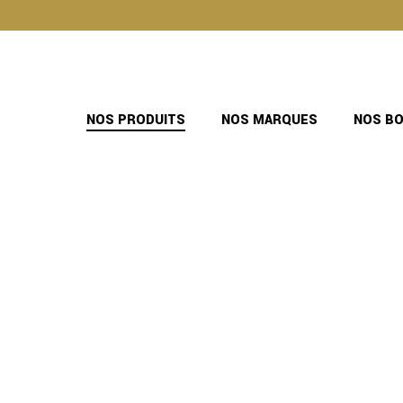
Skip
to
the
content
NOS PRODUITS
NOS MARQUES
NOS B