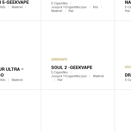
I 5-GEEKVAPE
NA
E-Cigarettes
Kits
Matériel
Jusqu'à 10 cigarettes/jour
Kits
E-Ci
Matériel
Pod
Pod
GEEKVAPE
SOUL 2 -GEEKVAPE
VO
UR ULTRA –
E-Cigarettes
SO
DR
Jusqu'à 10 cigarettes/jour
Matériel
Kits
Matériel
Pod
E-Ci