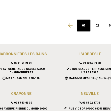
01
02
0
HARBONNIÈRES LES BAINS
L’ARBRESLE
📞 09 81 71 21 21
📞 09 82 52 70 38
9 AV. GÉNÉRAL DE GAULLE 69260
📍9 RUE CLAUDE TERRASSE 692
CHARBONNIÈRES
L’ARBRESLE
🕙 MARDI-SAMEDI: 10H-19H
🕙 MARDI-SAMEDI: 10H/13H-14H/
CRAPONNE
NEUVILLE
📞
09 87 53 69 30
📞09 87 02 87 36
102 AVENUE PIERRE DUMOND 69290
📍
1 RUE VICTOR HUGO 69250 NEUV