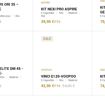
GEE
ASPIRE
S ORI 35 –
KI
E
KIT NEXI PRO ASPIRE
GE
E-Cigarettes
Kits
Matériel
ettes/jour
Kits
Pod
E-Ci
39,90
€
79
C
TTC
SALE
LITE DM 45 -
VOOPOO
GEE
E-
VINCI E120-VOOPOO
KI
Kits
Matériel
E-Cigarettes
Kits
Matériel
E-Ci
43,90
€
54,90
€
74
C
TTC
Le
Le
prix
prix
initial
actuel
était :
est :
54,90 €.
43,90 €.