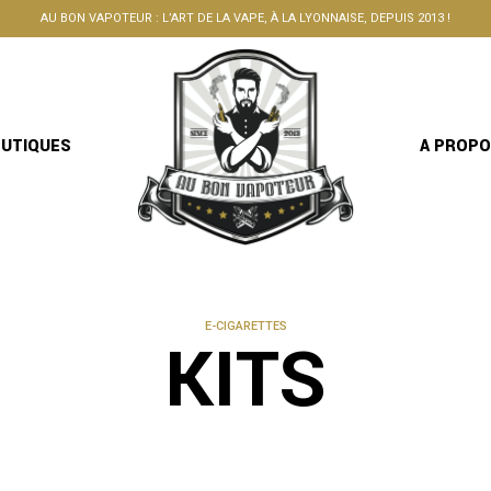
AU BON VAPOTEUR : L’ART DE LA VAPE, À LA LYONNAISE, DEPUIS 2013 !
OUTIQUES
A PROP
E-CIGARETTES
KITS