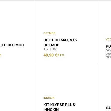
DOTMOD
DOT POD MAX V15-
VO
LITE-DOTMOD
DOTMOD
PO
Kits
Pod
E-Ci
Jusq
49,90
€
C
TTC
Maté
INNOKIN
KIT KLYPSE PLUS-
CA
INNOKIN