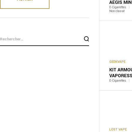
AEGIS MIN
E-Cigarettes
Non classé
rechercher
GEEKVAPE
KIT ARMO
VAPORES
E-Cigarettes
LOST VAPE