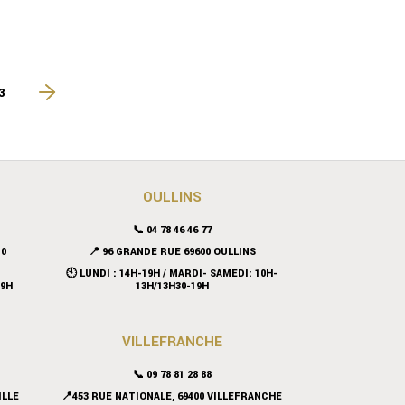
3
OULLINS
📞 04 78 46 46 77
10
📍 96 GRANDE RUE 69600 OULLINS
🕙 LUNDI : 14H-19H / MARDI- SAMEDI: 10H-
19H
13H/13H30-19H
VILLEFRANCHE
📞 09 78 81 28 88
ILLE
📍453 RUE NATIONALE, 69400 VILLEFRANCHE