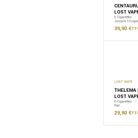
CENTAURU
LOST VAP
E-Cigarettes
Jusqu'à 10 cigar
39,90
€
TT
LOST VAPE
THELEMA E
LOST VAP
E-Cigarettes
Pod
29,90
€
TT