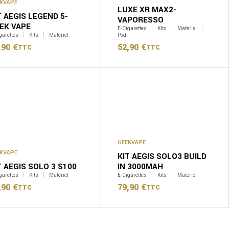
KVAPE
LUXE XR MAX2-
T AEGIS LEGEND 5-
VAPORESSO
EK VAPE
E-Cigarettes
Kits
Matériel
garettes
Kits
Matériel
Pod
,90
€
52,90
€
TTC
TTC
GEEKVAPE
KVAPE
KIT AEGIS SOLO3 BUILD
T AEGIS SOLO 3 S100
IN 3000MAH
garettes
Kits
Matériel
E-Cigarettes
Kits
Matériel
,90
€
79,90
€
TTC
TTC