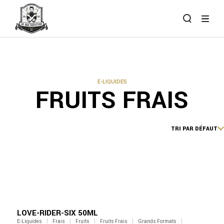
Skip
to
the
content
E-LIQUIDES
FRUITS FRAIS
TRI PAR DÉFAUT
LOVE-RIDER-SIX 50ML
E-Liquides
Frais
Fruits
Fruits Frais
Grands Formats