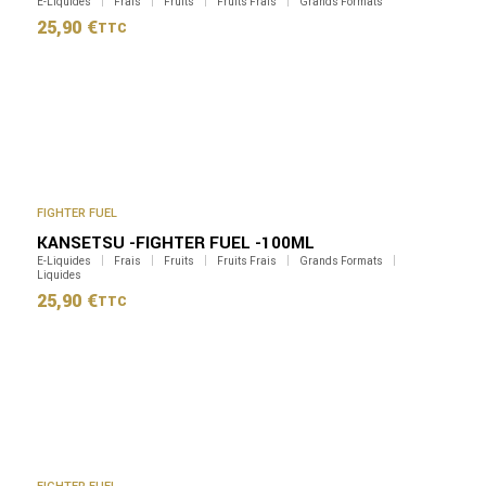
E-Liquides
Frais
Fruits
Fruits Frais
Grands Formats
25,90
€
TTC
FIGHTER FUEL
KANSETSU -FIGHTER FUEL -100ML
E-Liquides
Frais
Fruits
Fruits Frais
Grands Formats
Liquides
25,90
€
TTC