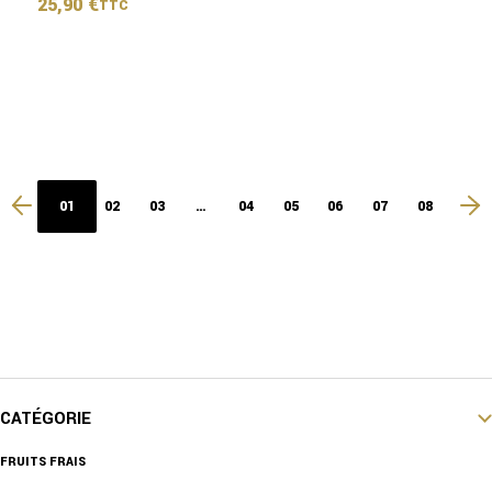
25,90
€
TTC
01
02
03
…
04
05
06
07
08
CATÉGORIE
FRUITS FRAIS