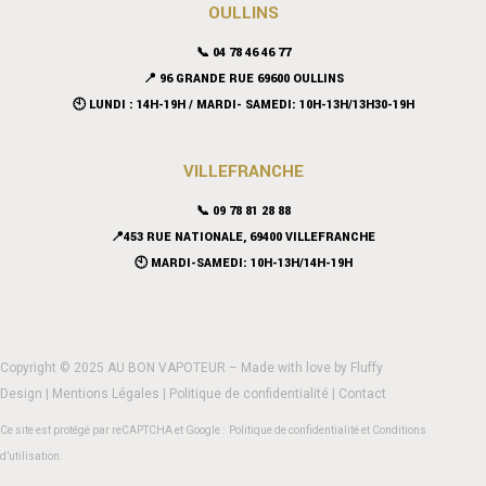
OULLINS
📞 04 78 46 46 77
📍 96 GRANDE RUE 69600 OULLINS
🕙 LUNDI : 14H-19H / MARDI- SAMEDI: 10H-13H/13H30-19H
VILLEFRANCHE
📞 09 78 81 28 88
📍453 RUE NATIONALE, 69400 VILLEFRANCHE
🕙 MARDI-SAMEDI: 10H-13H/14H-19H
Copyright © 2025 AU BON VAPOTEUR – Made with love by
Fluffy
Design
|
Mentions Légales
|
Politique de confidentialité
|
Contact
Ce site est protégé par reCAPTCHA et Google :
Politique de confidentialité
et
Conditions
d’utilisation
.