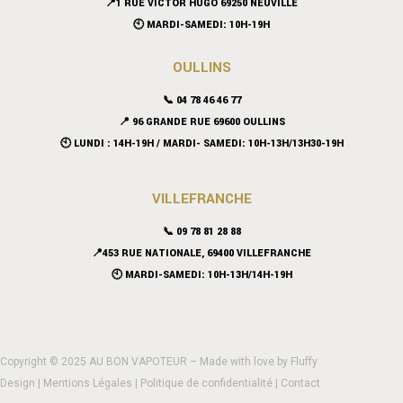
📍
1 RUE VICTOR HUGO 69250 NEUVILLE
🕙 MARDI-SAMEDI: 10H-19H
OULLINS
📞 04 78 46 46 77
📍 96 GRANDE RUE 69600 OULLINS
🕙 LUNDI : 14H-19H / MARDI- SAMEDI: 10H-13H/13H30-19H
VILLEFRANCHE
📞 09 78 81 28 88
📍453 RUE NATIONALE, 69400 VILLEFRANCHE
🕙 MARDI-SAMEDI: 10H-13H/14H-19H
Copyright © 2025 AU BON VAPOTEUR – Made with love by
Fluffy
Design
|
Mentions Légales
|
Politique de confidentialité
|
Contact