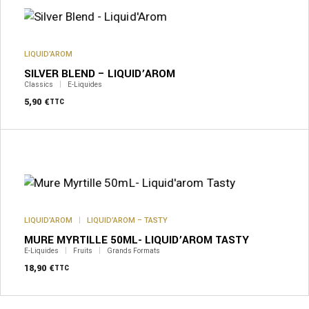
plusieurs
variations.
Les
options
peuvent
LIQUID’AROM
être
SILVER BLEND – LIQUID’AROM
choisies
sur
Classics
E-Liquides
la
5,90
€
TTC
page
du
produit
LIQUID’AROM
LIQUID’AROM – TASTY
MURE MYRTILLE 50ML- LIQUID’AROM TASTY
E-Liquides
Fruits
Grands Formats
18,90
€
TTC