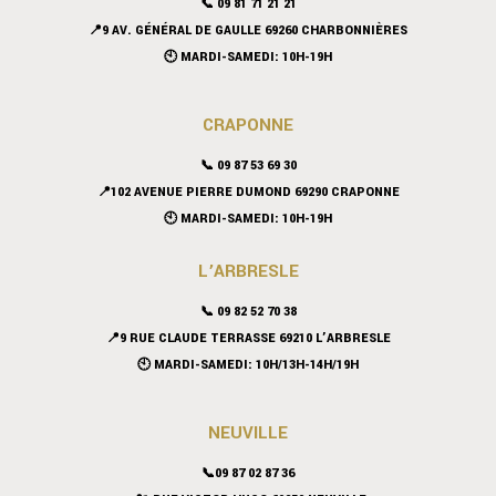
📞 09 81 71 21 21
📍9 AV. GÉNÉRAL DE GAULLE 69260 CHARBONNIÈRES
🕙 MARDI-SAMEDI: 10H-19H
CRAPONNE
📞
09 87 53 69 30
📍102 AVENUE PIERRE DUMOND 69290 CRAPONNE
🕙 MARDI-SAMEDI: 10H-19H
L’ARBRESLE
📞 09 82 52 70 38
📍9 RUE CLAUDE TERRASSE 69210 L’ARBRESLE
🕙 MARDI-SAMEDI: 10H/13H-14H/19H
NEUVILLE
📞09 87 02 87 36