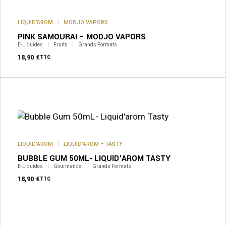
LIQUID’AROM
MODJO VAPORS
PINK SAMOURAI – MODJO VAPORS
E-Liquides
Fruits
Grands Formats
18,90
€
TTC
LIQUID’AROM
LIQUID’AROM – TASTY
BUBBLE GUM 50ML- LIQUID’AROM TASTY
E-Liquides
Gourmands
Grands Formats
18,90
€
TTC
Ce
produit
a