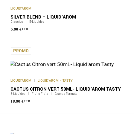
options
peuvent
LIQUID’AROM
être
SILVER BLEND – LIQUID’AROM
choisies
sur
Classics
E-Liquides
la
5,90
€
TTC
page
du
produit
PROMO
LIQUID’AROM
LIQUID’AROM – TASTY
CACTUS CITRON VERT 50ML- LIQUID’AROM TASTY
E-Liquides
Fruits Frais
Grands Formats
18,90
€
TTC