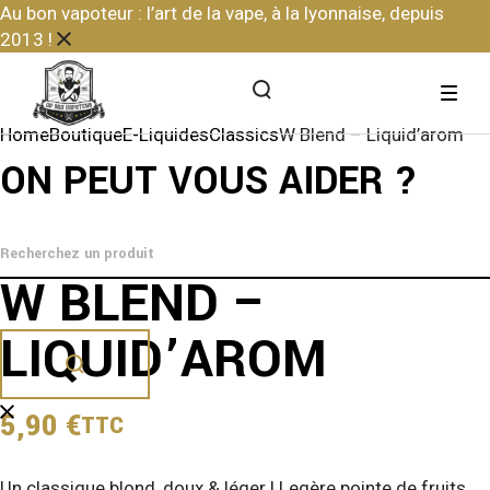
Skip
Au bon vapoteur : l’art de la vape, à la lyonnaise, depuis
to
2013 !
the
content
Home
Boutique
E-Liquides
Classics
W Blend – Liquid’arom
ON PEUT VOUS AIDER ?
W BLEND –
LIQUID’AROM
5,90
€
TTC
Un classique blond, doux & léger ! Legère pointe de fruits