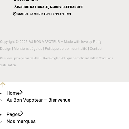
📞 09 78 81 28 88
📍453 RUE NATIONALE, 69400 VILLEFRANCHE
🕙 MARDI-SAMEDI: 10H-13H/14H-19H
Copyright © 2025 AU BON VAPOTEUR – Made with love by
Fluffy
Design
|
Mentions Légales
|
Politique de confidentialité
|
Contact
Ce site est protégé par reCAPTCHA et Google :
Politique de confidentialité
et
Conditions
d’utilisation
.
Home
Au Bon Vapoteur – Bienvenue
Pages
Nos marques