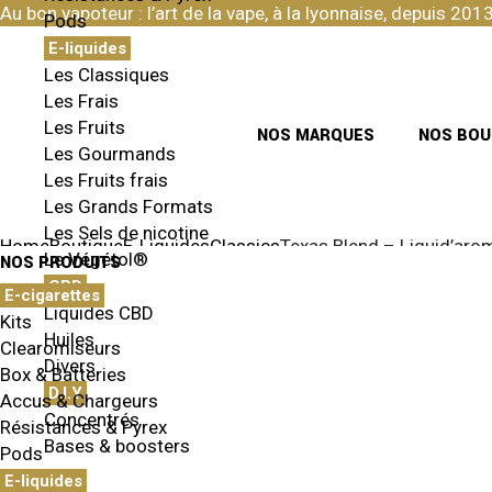
Skip
Au bon vapoteur : l’art de la vape, à la lyonnaise, depuis 2013
Pods
to
the
E-liquides
content
Les Classiques
Les Frais
Les Fruits
NOS MARQUES
NOS BOU
Les Gourmands
Les Fruits frais
Les Grands Formats
Les Sels de nicotine
Home
Boutique
E-Liquides
Classics
Texas Blend – Liquid’aro
Le Végétol®
NOS PRODUITS
CBD
E-cigarettes
Liquides CBD
Kits
Huiles
Clearomiseurs
Divers
Box & Batteries
D.I.Y
Accus & Chargeurs
Concentrés
Résistances & Pyrex
Bases & boosters
Pods
E-liquides