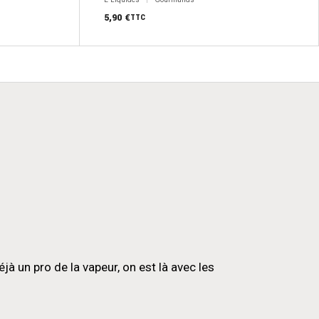
du
produit
5,90
€
TTC
 un pro de la vapeur, on est là avec les