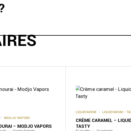
?
AIRES
Ce
produit
a
plusieurs
variations.
Les
options
peuvent
être
LIQUID’AROM
LIQUID’AROM – T
choisies
sur
MODJO VAPORS
CRÈME CARAMEL – LIQUI
la
OURAI – MODJO VAPORS
TASTY
page
ruits
Grands Formats
E-Liquides
Gourmands