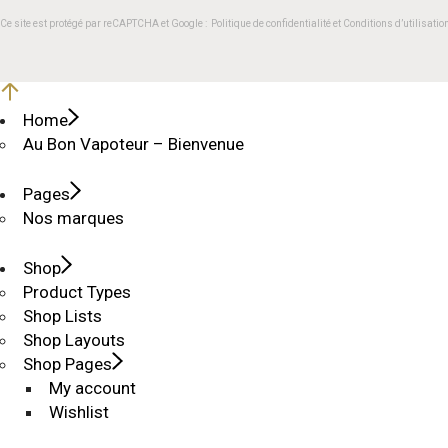
Ce site est protégé par reCAPTCHA et Google :
Politique de confidentialité
et
Conditions d’utilisatio
Home
Au Bon Vapoteur – Bienvenue
Pages
Nos marques
Shop
Product Types
Shop Lists
Shop Layouts
Shop Pages
My account
Wishlist