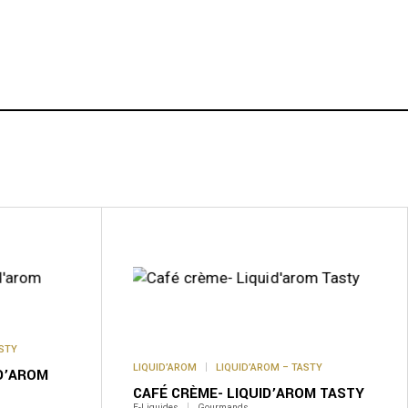
Ce
produit
a
plusieurs
variations.
Les
options
peuvent
être
ASTY
choisies
sur
LIQUID’AROM
LIQUID’AROM – TASTY
D’AROM
la
CAFÉ CRÈME- LIQUID’AROM TASTY
page
E-Liquides
Gourmands