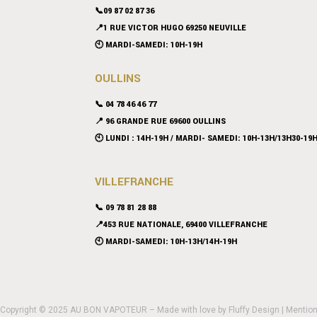
📞09 87 02 87 36
📍
1 RUE VICTOR HUGO 69250 NEUVILLE
🕙 MARDI-SAMEDI: 10H-19H
OULLINS
📞 04 78 46 46 77
📍 96 GRANDE RUE 69600 OULLINS
🕙 LUNDI : 14H-19H / MARDI- SAMEDI: 10H-13H/13H30-19
VILLEFRANCHE
📞 09 78 81 28 88
📍453 RUE NATIONALE, 69400 VILLEFRANCHE
🕙 MARDI-SAMEDI: 10H-13H/14H-19H
Copyright © 2025 AU BON VAPOTEUR – Made with love by
Fluffy Design
|
Mention