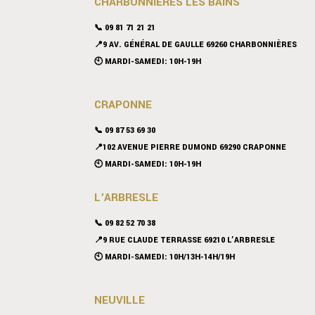
CHARBONNIÈRES LES BAINS
📞 09 81 71 21 21
📍9 AV. GÉNÉRAL DE GAULLE 69260 CHARBONNIÈRES
🕙 MARDI-SAMEDI: 10H-19H
CRAPONNE
📞
09 87 53 69 30
📍102 AVENUE PIERRE DUMOND 69290 CRAPONNE
🕙 MARDI-SAMEDI: 10H-19H
L’ARBRESLE
📞 09 82 52 70 38
📍9 RUE CLAUDE TERRASSE 69210 L’ARBRESLE
🕙 MARDI-SAMEDI: 10H/13H-14H/19H
NEUVILLE