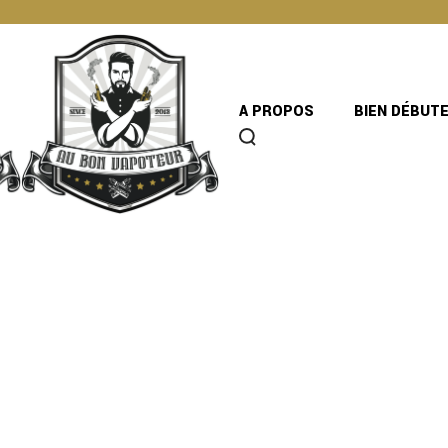
A PROPOS
BIEN DÉBUT
S BLEND –
ID’AROM