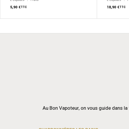
du
produit
5,90
€
18,90
€
TTC
TTC
Au Bon Vapoteur, on vous guide dans la 