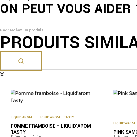
ON PEUT VOUS AIDER 
PRODUITS SIMIL
Ce
produit
a
plusieurs
variations.
Les
options
peuvent
être
LIQUID’AROM
LIQUID’AROM – TASTY
choisies
sur
LIQUID’AROM
POMME FRAMBOISE – LIQUID’AROM
la
TASTY
PINK SAM
page
E-Liquides
Fruits
E-Liquides
F