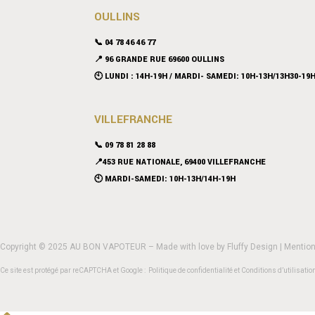
OULLINS
📞 04 78 46 46 77
📍 96 GRANDE RUE 69600 OULLINS
🕙 LUNDI : 14H-19H / MARDI- SAMEDI: 10H-13H/13H30-19
VILLEFRANCHE
📞 09 78 81 28 88
📍453 RUE NATIONALE, 69400 VILLEFRANCHE
🕙 MARDI-SAMEDI: 10H-13H/14H-19H
Copyright © 2025 AU BON VAPOTEUR – Made with love by
Fluffy Design
|
Mention
Ce site est protégé par reCAPTCHA et Google :
Politique de confidentialité
et
Conditions d’utilisatio