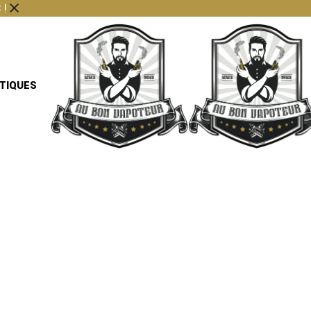
 !
TIQUES
TRIN
CARA