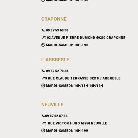
🕙 MARDI-SAMEDI: 10H-19H
CRAPONNE
📞
09 87 53 69 30
📍102 AVENUE PIERRE DUMOND 69290 CRAPONNE
🕙 MARDI-SAMEDI: 10H-19H
L’ARBRESLE
📞 09 82 52 70 38
📍9 RUE CLAUDE TERRASSE 69210 L’ARBRESLE
🕙 MARDI-SAMEDI: 10H/13H-14H/19H
NEUVILLE
📞09 87 02 87 36
📍
1 RUE VICTOR HUGO 69250 NEUVILLE
🕙 MARDI-SAMEDI: 10H-19H