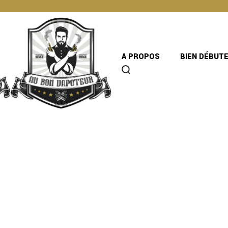
A PROPOS
BIEN DÉBUT
ITA – KNOKS
ÏBES