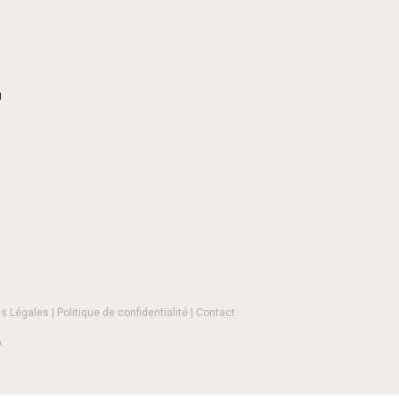
H
s Légales
|
Politique de confidentialité
|
Contact
n
.