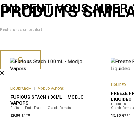
ON PEUT VOUS AIDER 
PRODUITS SIMIL
LIQUIDEO
LIQUID’AROM
MODJO VAPORS
FREEZE F
FURIOUS STACH 100ML – MODJO
LIQUIDEO
VAPORS
E-Liquides
F
Fruits
Fruits Frais
Grands Formats
Grands Formats
29,90
€
15,90
€
TTC
TTC