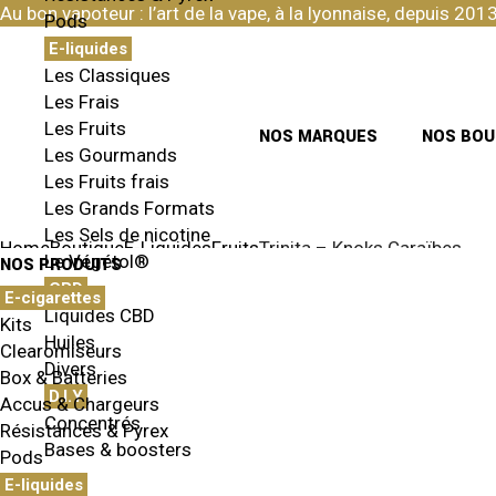
Skip
Au bon vapoteur : l’art de la vape, à la lyonnaise, depuis 2013
Pods
to
the
E-liquides
content
Les Classiques
Les Frais
Les Fruits
NOS MARQUES
NOS BOU
Les Gourmands
Les Fruits frais
Les Grands Formats
Les Sels de nicotine
Home
Boutique
E-Liquides
Fruits
Trinita – Knoks Caraïbes
Le Végétol®
NOS PRODUITS
CBD
E-cigarettes
Liquides CBD
Kits
Huiles
Clearomiseurs
Divers
Box & Batteries
D.I.Y
Accus & Chargeurs
Concentrés
Résistances & Pyrex
Bases & boosters
Pods
E-liquides