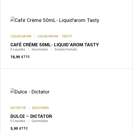
LIQUID’AROM
LIQUID’AROM – TASTY
CAFÉ CRÈME 50ML- LIQUID’AROM TASTY
E-Liquides
Gourmands
Grands Formats
18,90
€
TTC
Ce
produit
a
plusieurs
variations.
Les
options
peuvent
DICTATOR
SAVOUREA
être
DULCE – DICTATOR
choisies
sur
E-Liquides
Gourmands
la
5,90
€
TTC
page