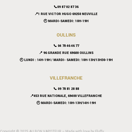
📞09 87 02 87 36
📍
1 RUE VICTOR HUGO 69250 NEUVILLE
🕙 MARDI-SAMEDI: 10H-19H
OULLINS
📞 04 78 46 46 77
📍 96 GRANDE RUE 69600 OULLINS
🕙 LUNDI : 14H-19H / MARDI- SAMEDI: 10H-13H/13H30-19H
VILLEFRANCHE
📞 09 78 81 28 88
📍453 RUE NATIONALE, 69400 VILLEFRANCHE
🕙 MARDI-SAMEDI: 10H-13H/14H-19H
Copyright © 2025 AU BON VAPOTEUR – Made with love by
Fluffy