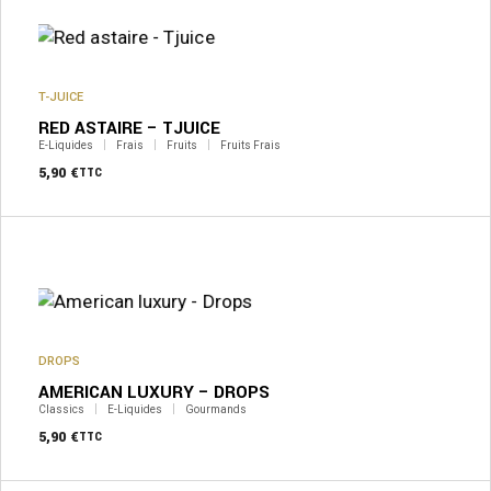
plusieurs
variations.
Les
options
peuvent
T-JUICE
être
RED ASTAIRE – TJUICE
choisies
sur
E-Liquides
Frais
Fruits
Fruits Frais
la
5,90
€
TTC
page
du
produit
Ce
produit
a
plusieurs
variations.
Les
options
peuvent
DROPS
être
AMERICAN LUXURY – DROPS
choisies
sur
Classics
E-Liquides
Gourmands
la
5,90
€
TTC
page
du
produit