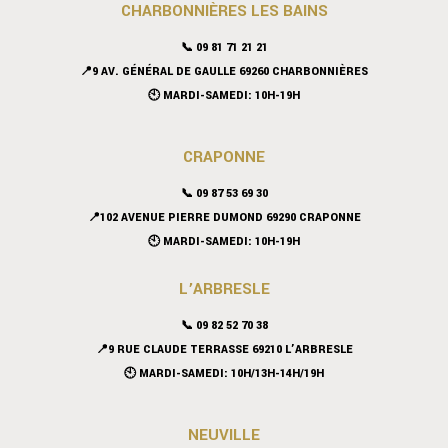
CHARBONNIÈRES LES BAINS
📞 09 81 71 21 21
📍9 AV. GÉNÉRAL DE GAULLE 69260 CHARBONNIÈRES
🕙 MARDI-SAMEDI: 10H-19H
CRAPONNE
📞
09 87 53 69 30
📍102 AVENUE PIERRE DUMOND 69290 CRAPONNE
🕙 MARDI-SAMEDI: 10H-19H
L’ARBRESLE
📞 09 82 52 70 38
📍9 RUE CLAUDE TERRASSE 69210 L’ARBRESLE
🕙 MARDI-SAMEDI: 10H/13H-14H/19H
NEUVILLE