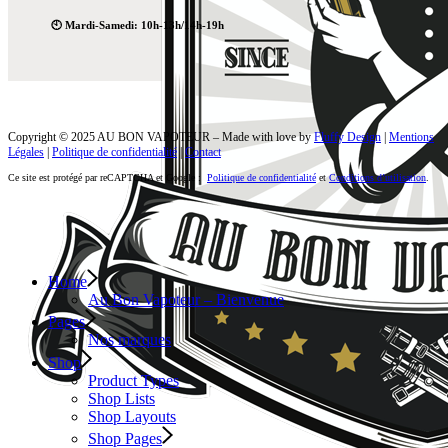
🕙 Mardi-Samedi: 10h-13h/14h-19h
Copyright © 2025 AU BON VAPOTEUR – Made with love by
Fluffy Design
|
Mentions
Légales
|
Politique de confidentialité
|
Contact
Ce site est protégé par reCAPTCHA et Google :
Politique de confidentialité
et
Conditions d’utilisation
.
Home
Au Bon Vapoteur – Bienvenue
Pages
Nos marques
Shop
Product Types
Shop Lists
Shop Layouts
Shop Pages