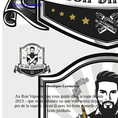
être
Ajouter au panier
choisies
sur
la
page
du
produit
Nos 6 boutiques Lyonnaises
Au Bon Vapoteur, on vous guide dans la vape depuis
2013 – que vous débutiez ou que vous soyez déjà un
pro de la vapeur, on est là avec les bons conseils et les
bons produits.