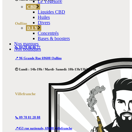
Le Végétol®
CBD
Liquides CBD
Huiles
Divers
Oullins
D.I.Y
Concentrés
Bases & boosters
Nos marques
📞 04 78 46 46 77
Nos boutiques
📍 96 Grande Rue 69600 Oullins
🕙 Lundi : 14h-19h / Mardi- Samedi: 10h-13h/13h30-19h
Villefranche
📞 09 78 81 28 88
📍453 rue nationale, 69400 Villefranche