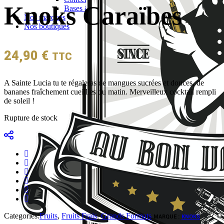
Knoks Caraïbes
Bases & boosters
Nos marques
Nos boutiques
24,90
€
TTC
A Sainte Lucia tu te régaleras de mangues sucrées et douces, de
bananes fraîchement cueillies du matin. Merveilleux cocktail rempli
de soleil !
Rupture de stock
Categories:
Fruits
,
Fruits Frais
,
Grands Formats
MARQUE :
KNOKS