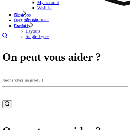
My account
Wishlist
Blog
A propos
Post Formats
Bien débuter
Contact
Portfolio
Layouts
Single Types
On peut vous aider ?