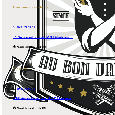
Charbonnières les bains
📞 09 81 71 21 21
📍9 Av. Général De Gaulle 69260 Charbonnières
🕙 Mardi-Samedi: 10h-19h
Craponne
📞
09 87 53 69 30
📍102 Avenue Pierre Dumond 69290 Craponne
🕙 Mardi-Samedi: 10h-19h