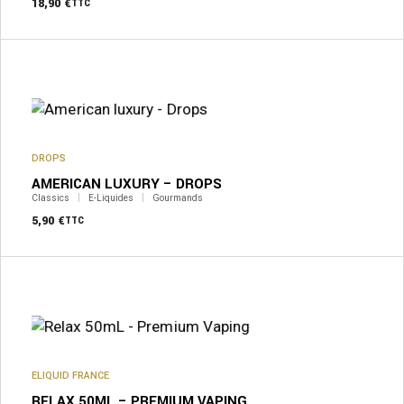
18,90
€
TTC
Ce
produit
a
plusieurs
variations.
Les
options
peuvent
DROPS
être
AMERICAN LUXURY – DROPS
choisies
sur
Classics
E-Liquides
Gourmands
la
5,90
€
TTC
page
du
produit
ELIQUID FRANCE
RELAX 50ML – PREMIUM VAPING