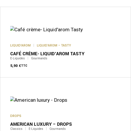
Ce
produit
a
plusieurs
variations.
Les
options
peuvent
LIQUID’AROM
LIQUID’AROM – TASTY
être
CAFÉ CRÈME- LIQUID’AROM TASTY
choisies
sur
E-Liquides
Gourmands
la
5,90
€
TTC
page
du
produit
Ce
produit
a
plusieurs
variations.
Les
options
peuvent
DROPS
être
AMERICAN LUXURY – DROPS
choisies
sur
Classics
E-Liquides
Gourmands