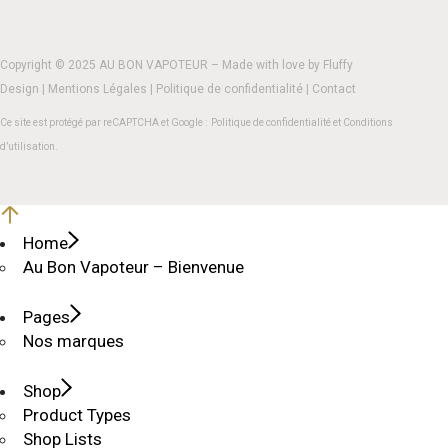
Copyright © 2025 AU BON VAPOTEUR – Made with love by
Fluffy
Design
|
Mentions Légales
|
Politique de confidentialité
|
Contact
Ce site est protégé par reCAPTCHA et Google :
Politique de confidentialité
et
Conditions
d’utilisation
.
Home
Au Bon Vapoteur – Bienvenue
Pages
Nos marques
Shop
Product Types
Shop Lists