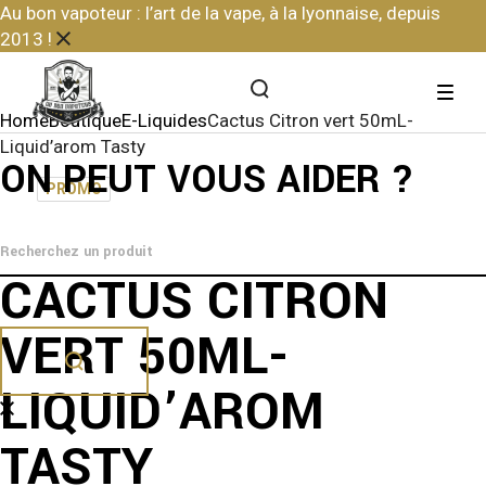
Skip
Au bon vapoteur : l’art de la vape, à la lyonnaise, depuis
to
2013 !
the
content
Home
Boutique
E-Liquides
Cactus Citron vert 50mL-
Liquid’arom Tasty
ON PEUT VOUS AIDER ?
PROMO
CACTUS CITRON
VERT 50ML-
LIQUID’AROM
TASTY