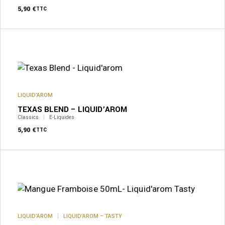
la
5,90
€
TTC
page
du
produit
Ce
produit
a
plusieurs
variations.
Les
options
peuvent
LIQUID’AROM
être
TEXAS BLEND – LIQUID’AROM
choisies
sur
Classics
E-Liquides
la
5,90
€
TTC
page
du
produit
LIQUID’AROM
LIQUID’AROM – TASTY