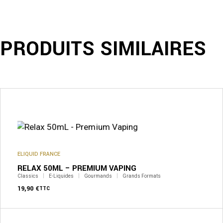
PRODUITS SIMILAIRES
ELIQUID FRANCE
RELAX 50ML – PREMIUM VAPING
Classics
E-Liquides
Gourmands
Grands Formats
19,90
€
TTC
Ce
produit