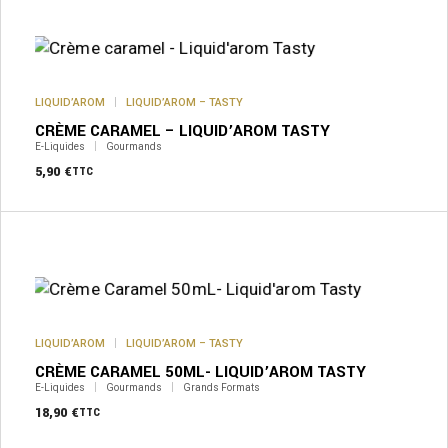
a
plusieurs
variations.
Les
options
peuvent
LIQUID’AROM
LIQUID’AROM – TASTY
être
CRÈME CARAMEL – LIQUID’AROM TASTY
choisies
sur
E-Liquides
Gourmands
la
5,90
€
TTC
page
du
produit
LIQUID’AROM
LIQUID’AROM – TASTY
CRÈME CARAMEL 50ML- LIQUID’AROM TASTY
E-Liquides
Gourmands
Grands Formats
18,90
€
TTC