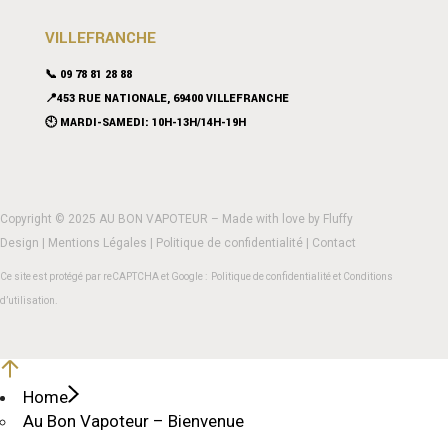
VILLEFRANCHE
📞 09 78 81 28 88
📍453 RUE NATIONALE, 69400 VILLEFRANCHE
🕙 MARDI-SAMEDI: 10H-13H/14H-19H
Copyright © 2025 AU BON VAPOTEUR – Made with love by
Fluffy
Design
|
Mentions Légales
|
Politique de confidentialité
|
Contact
Ce site est protégé par reCAPTCHA et Google :
Politique de confidentialité
et
Conditions
d’utilisation
.
Home
Au Bon Vapoteur – Bienvenue