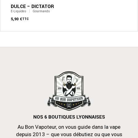
être
DULCE – DICTATOR
choisies
sur
E-Liquides
Gourmands
la
5,90
€
TTC
page
du
produit
NOS 6 BOUTIQUES LYONNAISES
Au Bon Vapoteur, on vous guide dans la vape
depuis 2013 – que vous débutiez ou que vous