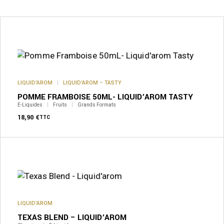
LIQUID’AROM
LIQUID’AROM – TASTY
POMME FRAMBOISE 50ML- LIQUID’AROM TASTY
E-Liquides
Fruits
Grands Formats
18,90
€
TTC
Ce
produit
a
plusieurs
variations.
Les
options
peuvent
LIQUID’AROM
être
TEXAS BLEND – LIQUID’AROM
choisies