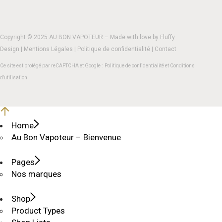
Copyright © 2025 AU BON VAPOTEUR – Made with love by
Fluffy
Design
|
Mentions Légales
|
Politique de confidentialité
|
Contact
Ce site est protégé par reCAPTCHA et Google :
Politique de confidentialité
et
Conditions
d’utilisation
.
Home
Au Bon Vapoteur – Bienvenue
Pages
Nos marques
Shop
Product Types