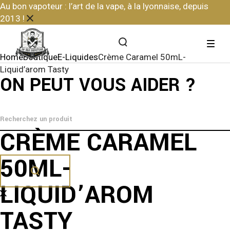
Skip
Au bon vapoteur : l’art de la vape, à la lyonnaise, depuis
to
2013 !
the
content
Home
Boutique
E-Liquides
Crème Caramel 50mL-
Liquid’arom Tasty
ON PEUT VOUS AIDER ?
CRÈME CARAMEL
50ML-
LIQUID’AROM
TASTY