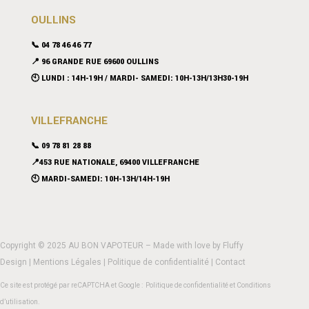
OULLINS
📞 04 78 46 46 77
📍 96 GRANDE RUE 69600 OULLINS
🕙 LUNDI : 14H-19H / MARDI- SAMEDI: 10H-13H/13H30-19H
VILLEFRANCHE
📞 09 78 81 28 88
📍453 RUE NATIONALE, 69400 VILLEFRANCHE
🕙 MARDI-SAMEDI: 10H-13H/14H-19H
Copyright © 2025 AU BON VAPOTEUR – Made with love by
Fluffy
Design
|
Mentions Légales
|
Politique de confidentialité
|
Contact
Ce site est protégé par reCAPTCHA et Google :
Politique de confidentialité
et
Conditions
d’utilisation
.