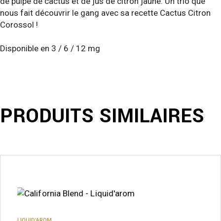
de pulpe de cactus et de jus de citron jaune. Un trio que
nous fait découvrir le gang avec sa recette Cactus Citron
Corossol !
Disponible en 3 / 6 / 12 mg
PRODUITS SIMILAIRES
Ce
produit
a
plusieurs
variations.
Les
options
peuvent
LIQUID’AROM