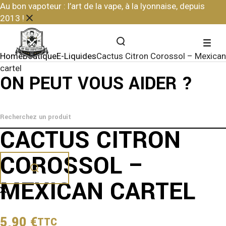
Skip
Au bon vapoteur : l’art de la vape, à la lyonnaise, depuis
to
2013 !
the
content
Home
Boutique
E-Liquides
Cactus Citron Corossol – Mexican
cartel
ON PEUT VOUS AIDER ?
CACTUS CITRON
COROSSOL –
MEXICAN CARTEL
5,90
€
TTC