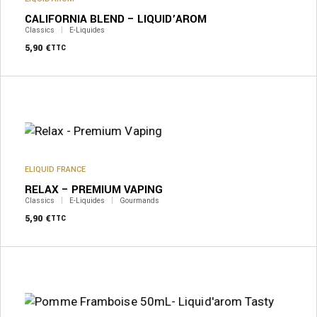
être
CALIFORNIA BLEND – LIQUID’AROM
choisies
sur
Classics
E-Liquides
la
5,90
€
TTC
page
du
produit
Ce
produit
a
plusieurs
variations.
Les
options
peuvent
ELIQUID FRANCE
être
RELAX – PREMIUM VAPING
choisies
sur
Classics
E-Liquides
Gourmands
la
5,90
€
TTC
page
du
produit