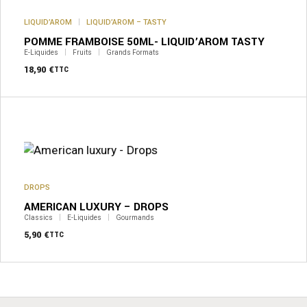
LIQUID’AROM
LIQUID’AROM – TASTY
POMME FRAMBOISE 50ML- LIQUID’AROM TASTY
E-Liquides
Fruits
Grands Formats
18,90
€
TTC
Ce
produit
a
plusieurs
variations.
Les
options
peuvent
DROPS
être
AMERICAN LUXURY – DROPS
choisies
sur
Classics
E-Liquides
Gourmands
la
5,90
€
TTC
page
du
produit