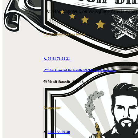
Au Bon Vapoteur, on vous guide dans la vape de
Charbonnières les bains
📞 09 81 71 21 21
📍9 Av. Général De Gaulle 69260 Charbonnières
🕙 Mardi-Samedi: 10h-19h
Craponne
📞
09 87 53 69 30