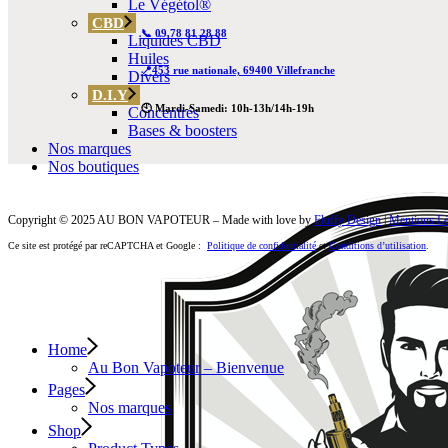
Le Végétol®
CBD
📞 09 78 81 28 88
Liquides CBD
Huiles
📍453 rue nationale, 69400 Villefranche
Divers
D.I.Y
🕙 Mardi-Samedi: 10h-13h/14h-19h
Concentrés
Bases & boosters
Nos marques
Nos boutiques
Copyright © 2025 AU BON VAPOTEUR – Made with love by
Fluffy Design
|
Mentions Lé
Ce site est protégé par reCAPTCHA et Google :
Politique de confidentialité
et
Conditions d’utilisation
.
Home
Au Bon Vapoteur – Bienvenue
Pages
Nos marques
Shop