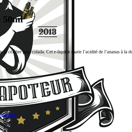
– 50ml
la célèbre pina colada. Cet e-liquide marie l’acidité de l’ananas à la d
IT VERGER