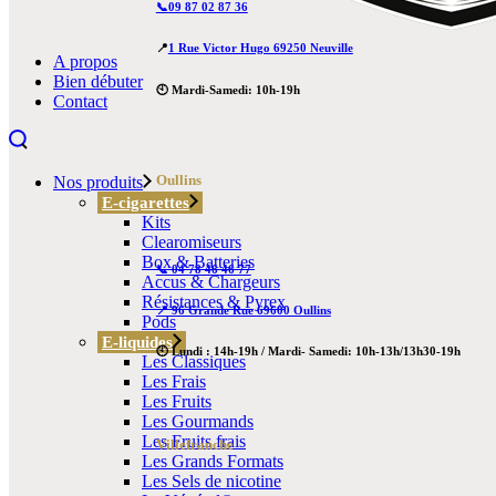
📞09 87 02 87 36
📍
1 Rue Victor Hugo 69250 Neuville
A propos
Bien débuter
🕙 Mardi-Samedi: 10h-19h
Contact
Oullins
Nos produits
E-cigarettes
Kits
Clearomiseurs
Box & Batteries
📞 04 78 46 46 77
Accus & Chargeurs
Résistances & Pyrex
📍 96 Grande Rue 69600 Oullins
Pods
E-liquides
🕙 Lundi : 14h-19h / Mardi- Samedi: 10h-13h/13h30-19h
Les Classiques
Les Frais
Les Fruits
Les Gourmands
Les Fruits frais
Villefranche
Les Grands Formats
Les Sels de nicotine