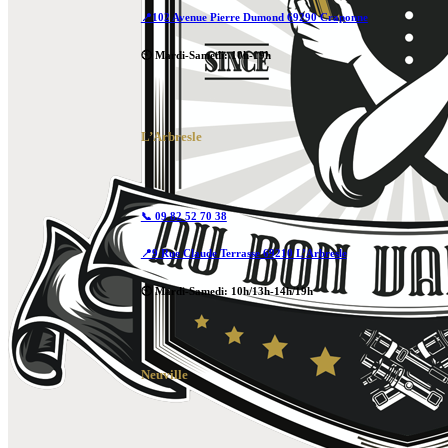
📍102 Avenue Pierre Dumond 69290 Craponne
🕙 Mardi-Samedi: 10h-19h
L’Arbresle
📞 09 82 52 70 38
📍9 Rue Claude Terrasse 69210 L’Arbresle
🕙 Mardi-Samedi: 10h/13h-14h/19h
Neuville