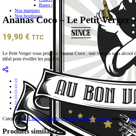
Bases & boosters
Nos marques
Nos boutiques
Ananas Coco – Le Petit Verger 
19,90
€
TTC
Le Petit Verger vous propose Ananas Coco , une version sans alcool de 
idéal pour éveiller les papilles
Categories:
E-Liquides
,
Fruits
,
Grands Formats
,
Liquides
MARQUE :
PET
Produits similaires