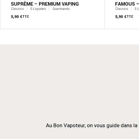
la
la
SUPRÊME – PREMIUM VAPING
FAMOUS –
page
page
Classics
E-Liquides
Gourmands
Classics
E-
du
du
produit
5,90
€
produit
5,90
€
TTC
TTC
Au Bon Vapoteur, on vous guide dans la 