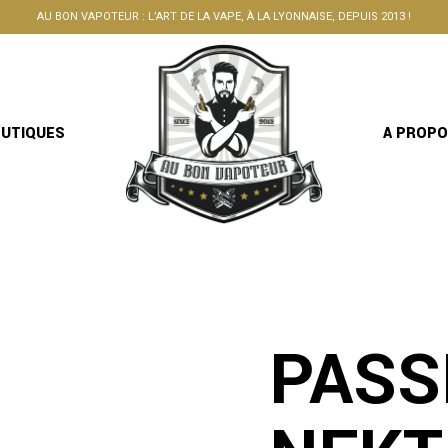
AU BON VAPOTEUR : L’ART DE LA VAPE, À LA LYONNAISE, DEPUIS 2013 !
OUTIQUES
A PROP
PASS