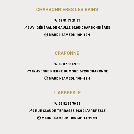
CHARBONNIÈRES LES BAINS
📞 09 81 71 21 21
📍9 AV. GÉNÉRAL DE GAULLE 69260 CHARBONNIÈRES
🕙 MARDI-SAMEDI: 10H-19H
CRAPONNE
📞
09 87 53 69 30
📍102 AVENUE PIERRE DUMOND 69290 CRAPONNE
🕙 MARDI-SAMEDI: 10H-19H
L’ARBRESLE
📞 09 82 52 70 38
📍9 RUE CLAUDE TERRASSE 69210 L’ARBRESLE
🕙 MARDI-SAMEDI: 10H/13H-14H/19H