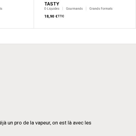
TASTY
ts
E-Liquides
Gourmands
Grands Formats
18,90
€
TTC
 un pro de la vapeur, on est là avec les