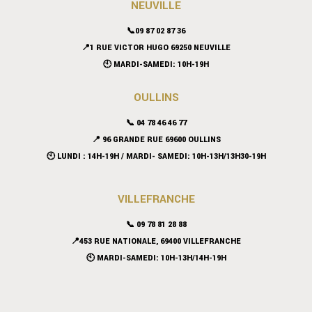
NEUVILLE
📞09 87 02 87 36
📍
1 RUE VICTOR HUGO 69250 NEUVILLE
🕙 MARDI-SAMEDI: 10H-19H
OULLINS
📞 04 78 46 46 77
📍 96 GRANDE RUE 69600 OULLINS
🕙 LUNDI : 14H-19H / MARDI- SAMEDI: 10H-13H/13H30-19H
VILLEFRANCHE
📞 09 78 81 28 88
📍453 RUE NATIONALE, 69400 VILLEFRANCHE
🕙 MARDI-SAMEDI: 10H-13H/14H-19H