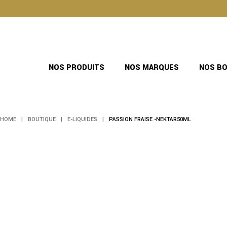
Skip
to
the
content
NOS PRODUITS
NOS MARQUES
NOS B
HOME
BOUTIQUE
E-LIQUIDES
PASSION FRAISE -NEKTAR50ML