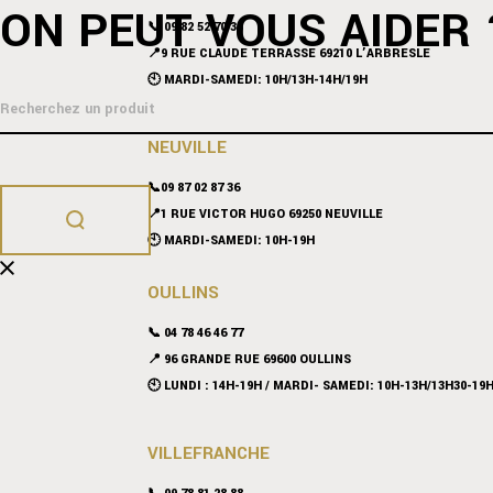
ON PEUT VOUS AIDER 
📞 09 82 52 70 38
📍9 RUE CLAUDE TERRASSE 69210 L’ARBRESLE
🕙 MARDI-SAMEDI: 10H/13H-14H/19H
NEUVILLE
📞09 87 02 87 36
📍
1 RUE VICTOR HUGO 69250 NEUVILLE
🕙 MARDI-SAMEDI: 10H-19H
OULLINS
📞 04 78 46 46 77
📍 96 GRANDE RUE 69600 OULLINS
🕙 LUNDI : 14H-19H / MARDI- SAMEDI: 10H-13H/13H30-19
VILLEFRANCHE