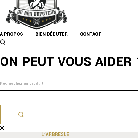
Au Bon Vapoteur, on vous guide dans la 
A PROPOS
BIEN DÉBUTER
CONTACT
CHARBONNIÈRES LES BAINS
ON PEUT VOUS AIDER 
📞 09 81 71 21 21
📍9 AV. GÉNÉRAL DE GAULLE 69260 CHARBONNIÈRES
🕙 MARDI-SAMEDI: 10H-19H
CRAPONNE
📞
09 87 53 69 30
📍102 AVENUE PIERRE DUMOND 69290 CRAPONNE
🕙 MARDI-SAMEDI: 10H-19H
L’ARBRESLE