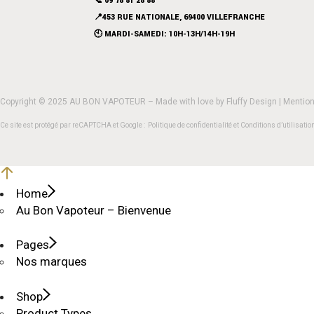
📞 09 78 81 28 88
📍453 RUE NATIONALE, 69400 VILLEFRANCHE
🕙 MARDI-SAMEDI: 10H-13H/14H-19H
Copyright © 2025 AU BON VAPOTEUR – Made with love by
Fluffy Design
|
Mention
Ce site est protégé par reCAPTCHA et Google :
Politique de confidentialité
et
Conditions d’utilisatio
Home
Au Bon Vapoteur – Bienvenue
Pages
Nos marques
Shop
Product Types