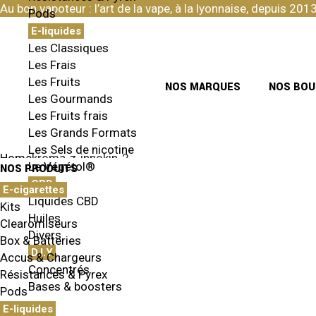
Skip
Au bon vapoteur : l’art de la vape, à la lyonnaise, depuis 2013
Pods
to
the
E-liquides
content
Les Classiques
Les Frais
Les Fruits
NOS MARQUES
NOS BOU
Les Gourmands
Les Fruits frais
Les Grands Formats
Les Sels de nicotine
Home
kroma-z-innokin-2
Le Végétol®
NOS PRODUITS
CBD
E-cigarettes
Liquides CBD
Kits
Huiles
Clearomiseurs
Divers
Box & Batteries
14 JANVIER 2021
D.I.Y
KROMA-Z-INN
Accus & Chargeurs
Concentrés
Résistances & Pyrex
Bases & boosters
Pods
E-liquides