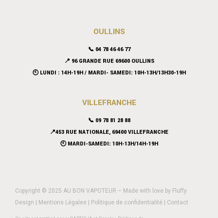
OULLINS
📞 04 78 46 46 77
📍 96 GRANDE RUE 69600 OULLINS
🕙 LUNDI : 14H-19H / MARDI- SAMEDI: 10H-13H/13H30-19H
VILLEFRANCHE
📞 09 78 81 28 88
📍453 RUE NATIONALE, 69400 VILLEFRANCHE
🕙 MARDI-SAMEDI: 10H-13H/14H-19H
Copyright © 2025 AU BON VAPOTEUR – Made with love by
Fluffy
Design
|
Mentions Légales
|
Politique de confidentialité
|
Contact