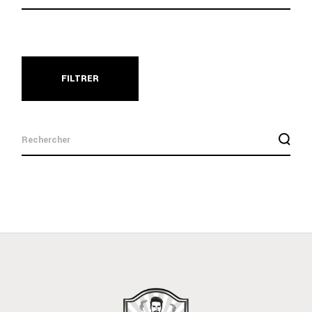
FILTRER
search
for: