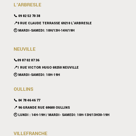
L’ARBRESLE
📞 09 82 52 70 38
📍9 RUE CLAUDE TERRASSE 69210 L’ARBRESLE
🕙 MARDI-SAMEDI: 10H/13H-14H/19H
NEUVILLE
📞09 87 02 87 36
📍
1 RUE VICTOR HUGO 69250 NEUVILLE
🕙 MARDI-SAMEDI: 10H-19H
OULLINS
📞 04 78 46 46 77
📍 96 GRANDE RUE 69600 OULLINS
🕙 LUNDI : 14H-19H / MARDI- SAMEDI: 10H-13H/13H30-19H
VILLEFRANCHE