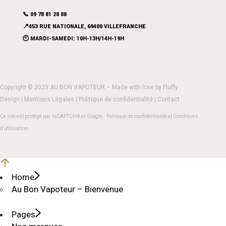
📞 09 78 81 28 88
📍453 RUE NATIONALE, 69400 VILLEFRANCHE
🕙 MARDI-SAMEDI: 10H-13H/14H-19H
Copyright © 2025 AU BON VAPOTEUR – Made with love by
Fluffy
Design
|
Mentions Légales
|
Politique de confidentialité
|
Contact
Ce site est protégé par reCAPTCHA et Google :
Politique de confidentialité
et
Conditions
d’utilisation
.
Home
Au Bon Vapoteur – Bienvenue
Pages