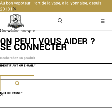
Skip
Au bon vapoteur : l’art de la vape, à la lyonnaise, depuis
to
2013 !
the
content
Home
Mon compte
ON PEUT VOUS AIDER ?
SE CONNECTER
OBLIGATOIRE
IDENTIFIANT OU E-MAIL
*
OBLIGATOIRE
MOT DE PASSE
*