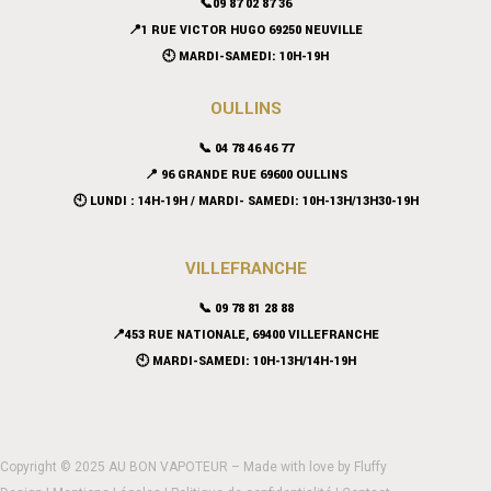
📞09 87 02 87 36
📍
1 RUE VICTOR HUGO 69250 NEUVILLE
🕙 MARDI-SAMEDI: 10H-19H
OULLINS
📞 04 78 46 46 77
📍 96 GRANDE RUE 69600 OULLINS
🕙 LUNDI : 14H-19H / MARDI- SAMEDI: 10H-13H/13H30-19H
VILLEFRANCHE
📞 09 78 81 28 88
📍453 RUE NATIONALE, 69400 VILLEFRANCHE
🕙 MARDI-SAMEDI: 10H-13H/14H-19H
Copyright © 2025 AU BON VAPOTEUR – Made with love by
Fluffy