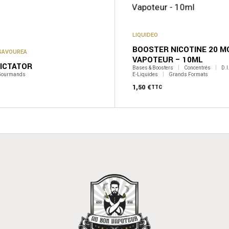
LIQUIDEO
BOOSTER NICOTINE 20 M
SAVOUREA
VAPOTEUR – 10ML
DICTATOR
Bases & Boosters
Concentrés
D.I.
ourmands
E-Liquides
Grands Formats
1,50
€
TTC