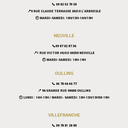
📞 09 82 52 70 38
📍9 RUE CLAUDE TERRASSE 69210 L’ARBRESLE
🕙 MARDI-SAMEDI: 10H/13H-14H/19H
NEUVILLE
📞09 87 02 87 36
📍
1 RUE VICTOR HUGO 69250 NEUVILLE
🕙 MARDI-SAMEDI: 10H-19H
OULLINS
📞 04 78 46 46 77
📍 96 GRANDE RUE 69600 OULLINS
🕙 LUNDI : 14H-19H / MARDI- SAMEDI: 10H-13H/13H30-19H
VILLEFRANCHE
📞 09 78 81 28 88