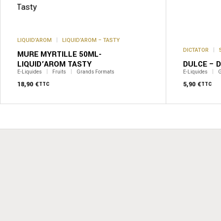
Les
options
peuvent
être
choisies
LIQUID’AROM
LIQUID’AROM – TASTY
sur
DICTATOR
la
MURE MYRTILLE 50ML-
page
LIQUID’AROM TASTY
DULCE – 
du
E-Liquides
Fruits
Grands Formats
E-Liquides
G
produit
18,90
€
5,90
€
TTC
TTC