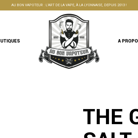
AU BON VAPOTEUR : L’ART DE LA VAPE, À LA LYONNAISE, DEPUIS 2013 !
OUTIQUES
A PROP
THE 