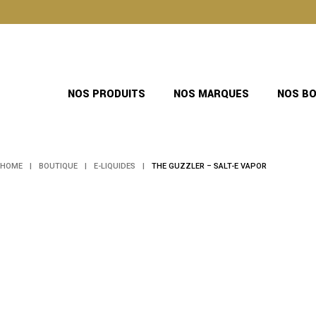
Skip
to
the
content
NOS PRODUITS
NOS MARQUES
NOS B
HOME
BOUTIQUE
E-LIQUIDES
THE GUZZLER – SALT-E VAPOR