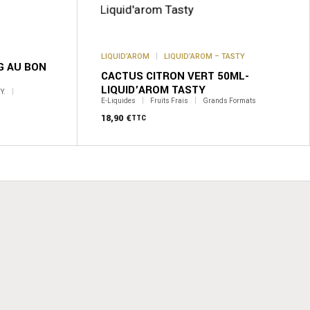
LIQUID’AROM
LIQUID’AROM – TASTY
G AU BON
CACTUS CITRON VERT 50ML-
LIQUID’AROM TASTY
Y.
E-Liquides
Fruits Frais
Grands Formats
18,90
€
TTC