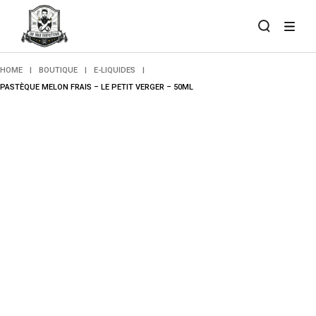
Skip
to
the
content
HOME
BOUTIQUE
E-LIQUIDES
PASTÈQUE MELON FRAIS – LE PETIT VERGER – 50ML