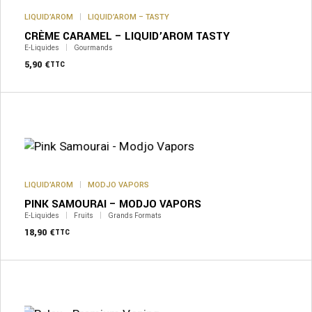
options
peuvent
LIQUID’AROM
LIQUID’AROM – TASTY
être
CRÈME CARAMEL – LIQUID’AROM TASTY
choisies
sur
E-Liquides
Gourmands
la
5,90
€
TTC
page
du
produit
LIQUID’AROM
MODJO VAPORS
PINK SAMOURAI – MODJO VAPORS
E-Liquides
Fruits
Grands Formats
18,90
€
TTC
Ce
produit
a
plusieurs