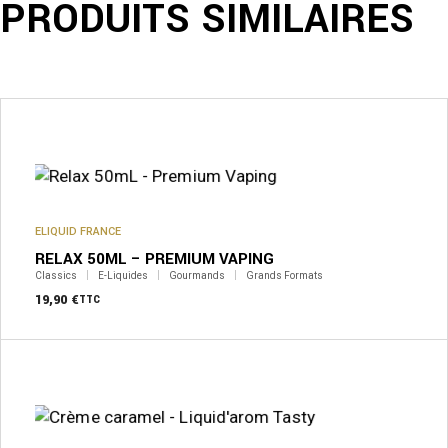
PRODUITS SIMILAIRES
ELIQUID FRANCE
RELAX 50ML – PREMIUM VAPING
Classics
E-Liquides
Gourmands
Grands Formats
19,90
€
TTC
Ce
produit
a
plusieurs
variations.
Les