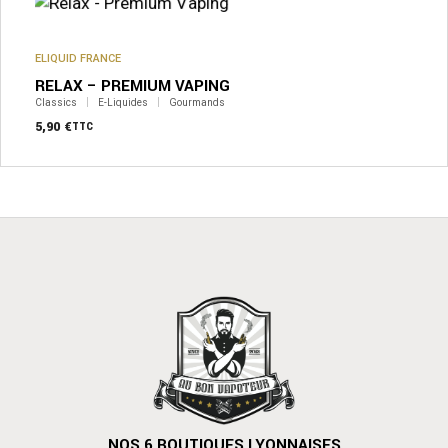
variations.
Les
options
peuvent
ELIQUID FRANCE
être
RELAX – PREMIUM VAPING
choisies
sur
Classics
E-Liquides
Gourmands
la
5,90
€
TTC
page
du
produit
NOS 6 BOUTIQUES LYONNAISES