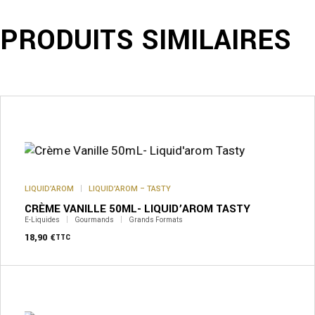
PRODUITS SIMILAIRES
LIQUID’AROM
LIQUID’AROM – TASTY
CRÈME VANILLE 50ML- LIQUID’AROM TASTY
E-Liquides
Gourmands
Grands Formats
18,90
€
TTC
Ce
produit
a
plusieurs