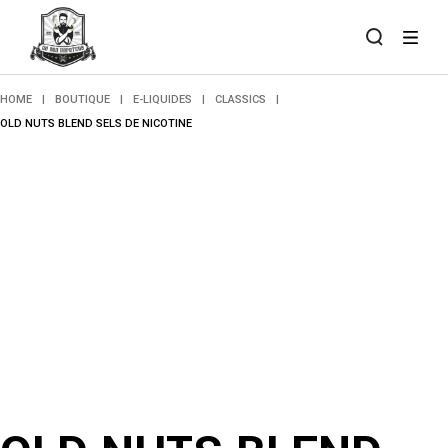
Skip
to
the
content
HOME
BOUTIQUE
E-LIQUIDES
CLASSICS
OLD NUTS BLEND SELS DE NICOTINE