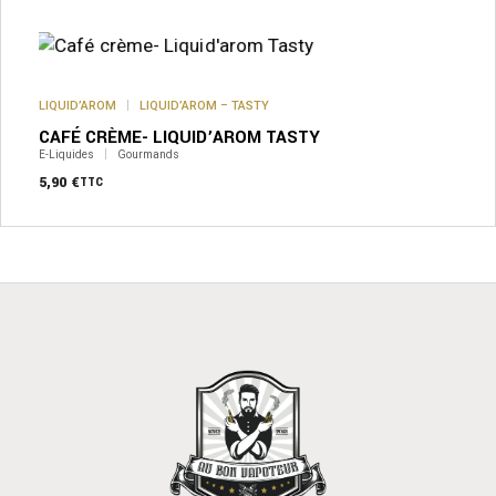
a
plusieurs
variations.
Les
options
peuvent
LIQUID’AROM
LIQUID’AROM – TASTY
être
CAFÉ CRÈME- LIQUID’AROM TASTY
choisies
sur
E-Liquides
Gourmands
la
5,90
€
TTC
page
du
produit