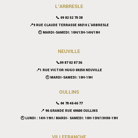
L’ARBRESLE
📞 09 82 52 70 38
📍9 RUE CLAUDE TERRASSE 69210 L’ARBRESLE
🕙 MARDI-SAMEDI: 10H/13H-14H/19H
NEUVILLE
📞09 87 02 87 36
📍
1 RUE VICTOR HUGO 69250 NEUVILLE
🕙 MARDI-SAMEDI: 10H-19H
OULLINS
📞 04 78 46 46 77
📍 96 GRANDE RUE 69600 OULLINS
🕙 LUNDI : 14H-19H / MARDI- SAMEDI: 10H-13H/13H30-19H
VILLEFRANCHE