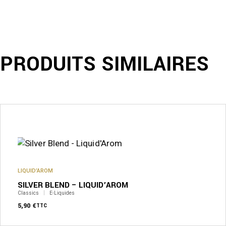
PRODUITS SIMILAIRES
Ce
produit
a
plusieurs
variations.
Les
options
peuvent
LIQUID’AROM
être
SILVER BLEND – LIQUID’AROM
choisies
sur
Classics
E-Liquides
la
5,90
€
TTC
page
du