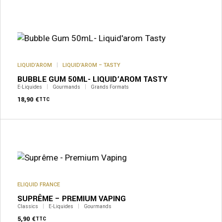
produit
LIQUID’AROM
LIQUID’AROM – TASTY
BUBBLE GUM 50ML- LIQUID’AROM TASTY
E-Liquides
Gourmands
Grands Formats
18,90
€
TTC
Ce
produit
a
plusieurs
variations.
Les
options
peuvent
ELIQUID FRANCE
être
SUPRÊME – PREMIUM VAPING
choisies
sur
Classics
E-Liquides
Gourmands
la
5,90
€
TTC