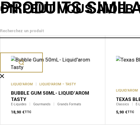
PRODUITS SIMIL
ON PEUT VOUS AIDER 
Ce
produit
a
plusieurs
variations.
Les
options
peuvent
être
LIQUID’AROM
LIQUID’AROM – TASTY
choisies
sur
LIQUID’AROM
BUBBLE GUM 50ML- LIQUID’AROM
la
TASTY
TEXAS BL
page
E-Liquides
Gourmands
Grands Formats
Classics
E-
du
18,90
€
produit
5,90
€
TTC
TTC