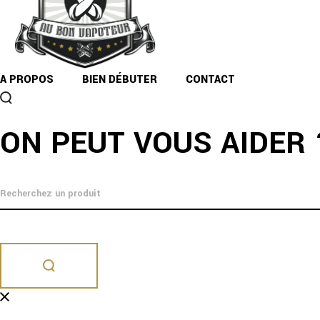
A PROPOS
BIEN DÉBUTER
CONTACT
DESCRIPTION
ON PEUT VOUS AIDER 
Dangereux. Respecter les précautions d’emploi.
E-liquide disponible sans nicotine au format 50ml a booster
E-liquide en 60% glycérine végétale 40% Végétol.