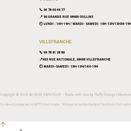
📞 04 78 46 46 77
📍 96 GRANDE RUE 69600 OULLINS
🕙 LUNDI : 14H-19H / MARDI- SAMEDI: 10H-13H/13H30-19
VILLEFRANCHE
📞 09 78 81 28 88
📍453 RUE NATIONALE, 69400 VILLEFRANCHE
🕙 MARDI-SAMEDI: 10H-13H/14H-19H
Copyright © 2025 AU BON VAPOTEUR – Made with love by
Fluffy Design
|
Mention
Ce site est protégé par reCAPTCHA et Google :
Politique de confidentialité
et
Conditions d’utilisatio