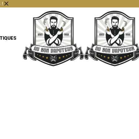
 !
TIQUES
LICO
CURI