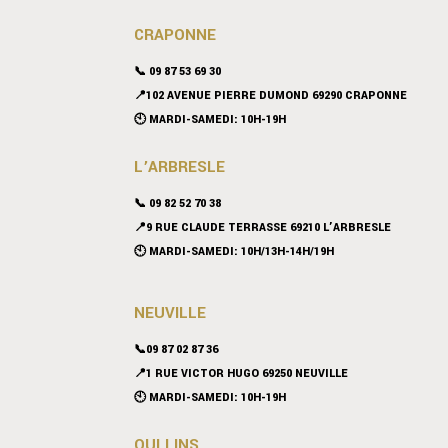
CRAPONNE
📞
09 87 53 69 30
📍102 AVENUE PIERRE DUMOND 69290 CRAPONNE
🕙 MARDI-SAMEDI: 10H-19H
L’ARBRESLE
📞 09 82 52 70 38
📍9 RUE CLAUDE TERRASSE 69210 L’ARBRESLE
🕙 MARDI-SAMEDI: 10H/13H-14H/19H
NEUVILLE
📞09 87 02 87 36
📍
1 RUE VICTOR HUGO 69250 NEUVILLE
🕙 MARDI-SAMEDI: 10H-19H
OULLINS