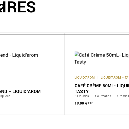
AIRES
?
LIQUID’AROM
LIQUID’AROM – T
CAFÉ CRÈME 50ML- LIQU
END – LIQUID’AROM
TASTY
Liquides
E-Liquides
Gourmands
Grands 
18,90
€
TTC