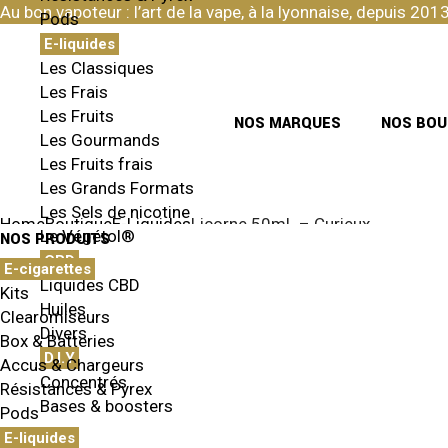
Skip
Au bon vapoteur : l’art de la vape, à la lyonnaise, depuis 2013
Pods
to
the
E-liquides
content
Les Classiques
Les Frais
Les Fruits
NOS MARQUES
NOS BOU
Les Gourmands
Les Fruits frais
Les Grands Formats
Les Sels de nicotine
Home
Boutique
E-Liquides
Licorne 50mL – Curieux
Le Végétol®
NOS PRODUITS
CBD
E-cigarettes
Liquides CBD
Kits
Huiles
Clearomiseurs
Divers
Box & Batteries
D.I.Y
Accus & Chargeurs
Concentrés
Résistances & Pyrex
Bases & boosters
Pods
E-liquides