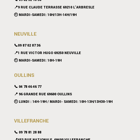
📍9 RUE CLAUDE TERRASSE 69210 L’ARBRESLE
🕙 MARDI-SAMEDI: 10H/13H-14H/19H
NEUVILLE
📞09 87 02 87 36
📍
1 RUE VICTOR HUGO 69250 NEUVILLE
🕙 MARDI-SAMEDI: 10H-19H
OULLINS
📞 04 78 46 46 77
📍 96 GRANDE RUE 69600 OULLINS
🕙 LUNDI : 14H-19H / MARDI- SAMEDI: 10H-13H/13H30-19H
VILLEFRANCHE
📞 09 78 81 28 88
📍453 RUE NATIONALE, 69400 VILLEFRANCHE