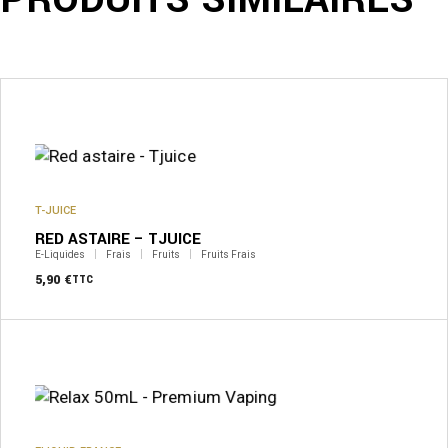
Ce
produit
a
plusieurs
variations.
Les
options
peuvent
T-JUICE
être
RED ASTAIRE – TJUICE
choisies
sur
E-Liquides
Frais
Fruits
Fruits Frais
la
5,90
€
TTC
page
du
produit