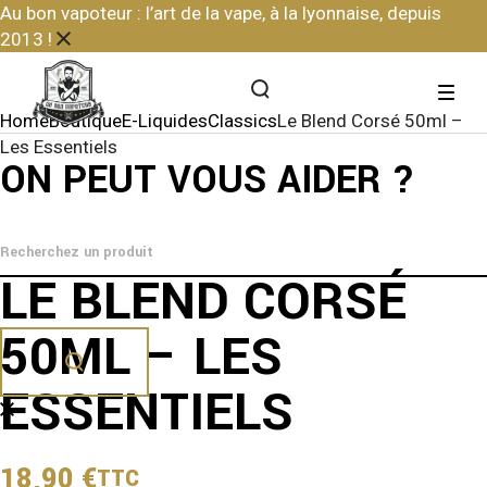
Skip
Au bon vapoteur : l’art de la vape, à la lyonnaise, depuis
to
2013 !
the
content
Home
Boutique
E-Liquides
Classics
Le Blend Corsé 50ml –
Les Essentiels
ON PEUT VOUS AIDER ?
LE BLEND CORSÉ
50ML – LES
ESSENTIELS
18,90
€
TTC