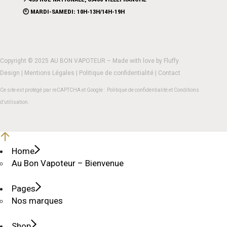
🕙 MARDI-SAMEDI: 10H-13H/14H-19H
Copyright © 2025 AU BON VAPOTEUR – Made with love by
Fluffy
Design
|
Mentions Légales
|
Politique de confidentialité
|
Contact
Ce site est protégé par reCAPTCHA et Google :
Politique de confidentialité
et
Conditions
d’utilisation
.
Home
Au Bon Vapoteur – Bienvenue
Pages
Nos marques
Shop