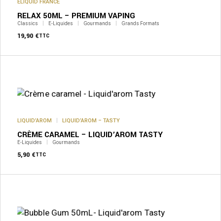
ELIQUID FRANCE
RELAX 50ML – PREMIUM VAPING
Classics
E-Liquides
Gourmands
Grands Formats
19,90
€
TTC
Ce
produit
a
plusieurs
variations.
Les
options
peuvent
LIQUID’AROM
LIQUID’AROM – TASTY
être
CRÈME CARAMEL – LIQUID’AROM TASTY
choisies
sur
E-Liquides
Gourmands
la
5,90
€
TTC
page
du
produit