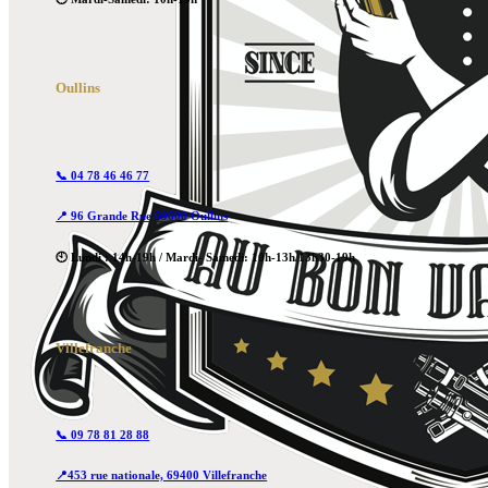
Oullins
📞 04 78 46 46 77
📍 96 Grande Rue 69600 Oullins
🕙 Lundi : 14h-19h / Mardi- Samedi: 10h-13h/13h30-19h
Villefranche
📞 09 78 81 28 88
📍453 rue nationale, 69400 Villefranche