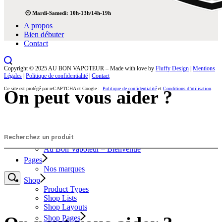
🕙 Mardi-Samedi: 10h-13h/14h-19h
A propos
Bien débuter
Contact
Copyright © 2025 AU BON VAPOTEUR – Made with love by
Fluffy Design
|
Mentions
Légales
|
Politique de confidentialité
|
Contact
Ce site est protégé par reCAPTCHA et Google :
Politique de confidentialité
et
Conditions d’utilisation
.
On peut vous aider ?
Home
Au Bon Vapoteur – Bienvenue
Pages
Nos marques
Shop
Product Types
Shop Lists
Shop Layouts
Shop Pages