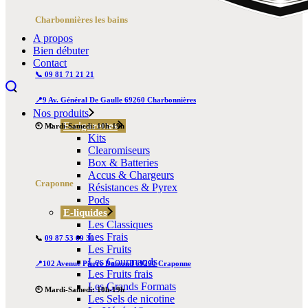
Charbonnières les bains
A propos
Bien débuter
Contact
📞 09 81 71 21 21
📍9 Av. Général De Gaulle 69260 Charbonnières
Nos produits
E-cigarettes
🕙 Mardi-Samedi: 10h-19h
Kits
Clearomiseurs
Box & Batteries
Accus & Chargeurs
Craponne
Résistances & Pyrex
Pods
E-liquides
Les Classiques
Les Frais
📞
09 87 53 69 30
Les Fruits
Les Gourmands
📍102 Avenue Pierre Dumond 69290 Craponne
Les Fruits frais
Les Grands Formats
🕙 Mardi-Samedi: 10h-19h
Les Sels de nicotine