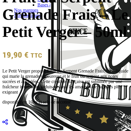
Bases & boosters
Grenade Frais – Le
Nos marques
Nos boutiques
Petit Verger – 50ml
19,90
€
TTC
Le Petit Verger propose Fruit du Serpent Grenade Frais, un e-liquide
qui marie la grenade savoureuse et le fruit du serpent aux notes
sucrées et acidulées. Cette création française est sublimée par une
fraîcheur irrésistible, séduisant ainsi les amateurs de vape les plus
exigeant
disponible en 10ml et sels de nicotine