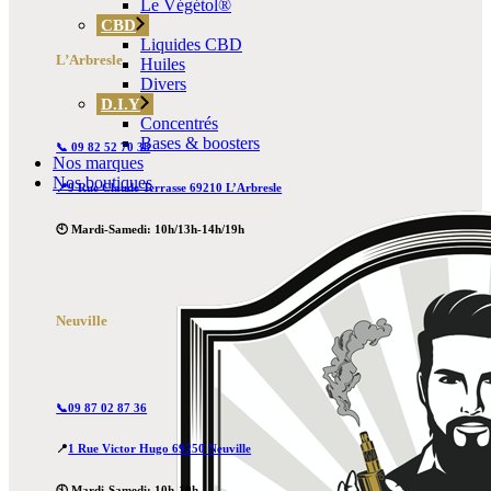
Le Végétol®
CBD
Liquides CBD
L’Arbresle
Huiles
Divers
D.I.Y
Concentrés
Bases & boosters
📞 09 82 52 70 38
Nos marques
Nos boutiques
📍9 Rue Claude Terrasse 69210 L’Arbresle
🕙 Mardi-Samedi: 10h/13h-14h/19h
Neuville
📞09 87 02 87 36
📍
1 Rue Victor Hugo 69250 Neuville
🕙 Mardi-Samedi: 10h-19h