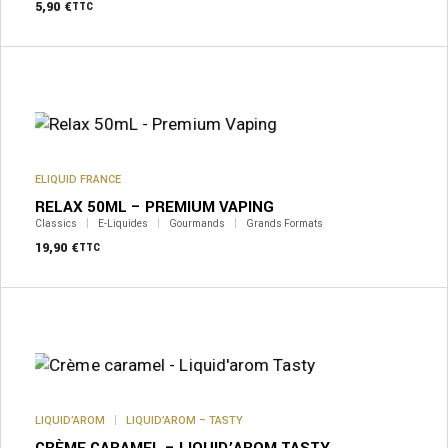
la
5,90
€
TTC
page
du
produit
ELIQUID FRANCE
RELAX 50ML – PREMIUM VAPING
Classics
E-Liquides
Gourmands
Grands Formats
19,90
€
TTC
Ce
produit
a
plusieurs
variations.
Les
options
peuvent
LIQUID’AROM
LIQUID’AROM – TASTY
être
CRÈME CARAMEL – LIQUID’AROM TASTY