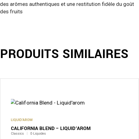
des arômes authentiques et une restitution fidèle du goût
des fruits
PRODUITS SIMILAIRES
Ce
produit
a
plusieurs
variations.
Les
options
peuvent
LIQUID’AROM
être
CALIFORNIA BLEND – LIQUID’AROM
choisies
sur
Classics
E-Liquides