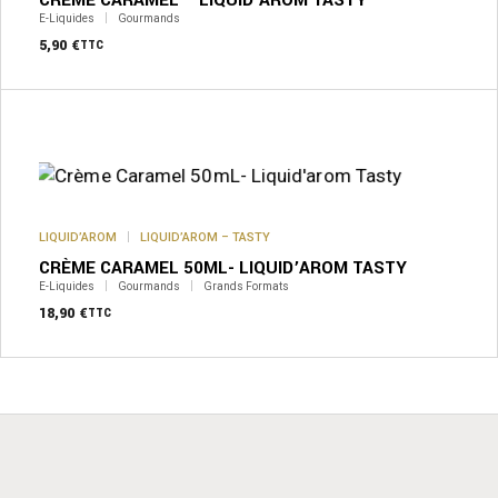
choisies
sur
E-Liquides
Gourmands
la
5,90
€
TTC
page
du
produit
LIQUID’AROM
LIQUID’AROM – TASTY
CRÈME CARAMEL 50ML- LIQUID’AROM TASTY
E-Liquides
Gourmands
Grands Formats
18,90
€
TTC