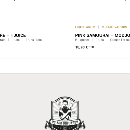
LIQUID’AROM
MODJO VAPORS
RE – TJUICE
PINK SAMOURAI – MODJ
rais
Fruits
Fruits Frais
E-Liquides
Fruits
Grands Forma
18,90
€
TTC