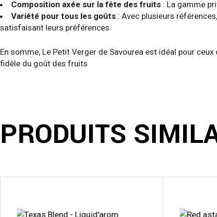
Composition axée sur la fête des fruits
: La gamme priv
Variété pour tous les goûts
: Avec plusieurs références,
satisfaisant leurs préférences.
En somme, Le Petit Verger de Savourea est idéal pour ceux qu
fidèle du goût des fruits
PRODUITS SIMIL
Ce
Ce
produit
produit
a
a
plusieurs
plusieurs
variations.
variations.