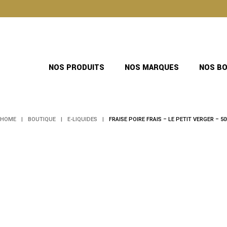
Skip
to
the
content
NOS PRODUITS
NOS MARQUES
NOS B
HOME
BOUTIQUE
E-LIQUIDES
FRAISE POIRE FRAIS – LE PETIT VERGER – 5