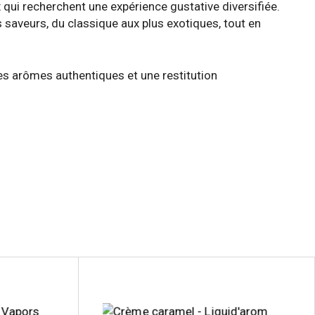
qui recherchent une expérience gustative diversifiée.
 saveurs, du classique aux plus exotiques, tout en
des arômes authentiques et une restitution
Ce
produit
a
plusieurs
variations.