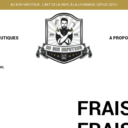
AU BON VAPOTEUR : L’ART DE LA VAPE, À LA LYONNAISE, DEPUIS 2013 !
OUTIQUES
A PROP
0ML
FRAI