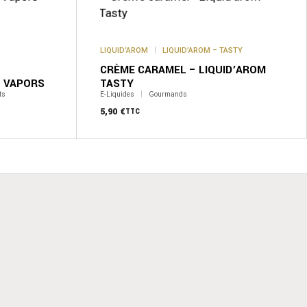
Les
options
peuvent
être
LIQUID’AROM
LIQUID’AROM – TASTY
choisies
sur
CRÈME CARAMEL – LIQUID’AROM
la
O VAPORS
TASTY
page
ts
E-Liquides
Gourmands
du
produit
5,90
€
TTC