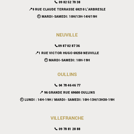
📞 09 82 52 70 38
📍9 RUE CLAUDE TERRASSE 69210 L’ARBRESLE
🕙 MARDI-SAMEDI: 10H/13H-14H/19H
NEUVILLE
📞09 87 02 87 36
📍
1 RUE VICTOR HUGO 69250 NEUVILLE
🕙 MARDI-SAMEDI: 10H-19H
OULLINS
📞 04 78 46 46 77
📍 96 GRANDE RUE 69600 OULLINS
🕙 LUNDI : 14H-19H / MARDI- SAMEDI: 10H-13H/13H30-19H
VILLEFRANCHE
📞 09 78 81 28 88