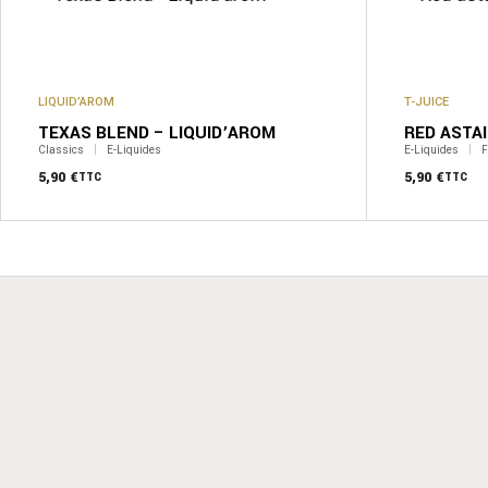
Les
Les
options
options
peuvent
peuvent
être
être
choisies
choisies
sur
sur
LIQUID’AROM
T-JUICE
la
la
TEXAS BLEND – LIQUID’AROM
RED ASTAI
page
page
Classics
E-Liquides
E-Liquides
F
du
du
produit
5,90
€
produit
5,90
€
TTC
TTC