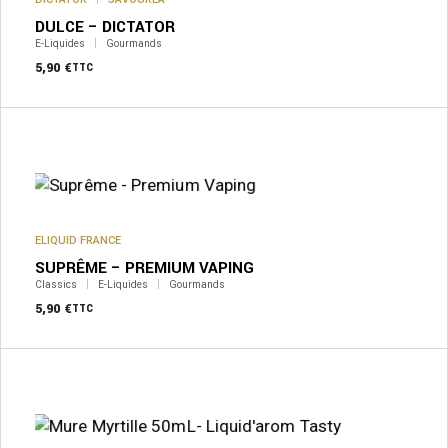
être
DULCE – DICTATOR
choisies
sur
E-Liquides
Gourmands
la
5,90
€
TTC
page
du
produit
Ce
produit
a
plusieurs
variations.
Les
options
peuvent
ELIQUID FRANCE
être
SUPRÊME – PREMIUM VAPING
choisies
sur
Classics
E-Liquides
Gourmands
la
5,90
€
TTC
page
du
produit