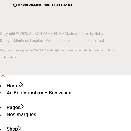
🕙 MARDI-SAMEDI: 10H-13H/14H-19H
Copyright © 2025 AU BON VAPOTEUR – Made with love by
Fluffy
Design
|
Mentions Légales
|
Politique de confidentialité
|
Contact
Ce site est protégé par reCAPTCHA et Google :
Politique de confidentialité
et
Conditions
d’utilisation
.
Home
Au Bon Vapoteur – Bienvenue
Pages
Nos marques
Shop