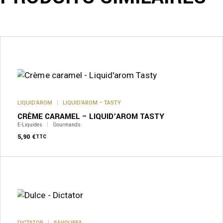
Ce
produit
a
plusieurs
variations.
Les
options
peuvent
LIQUID’AROM
LIQUID’AROM – TASTY
être
CRÈME CARAMEL – LIQUID’AROM TASTY
choisies
sur
E-Liquides
Gourmands
la
5,90
€
TTC
page
du
produit
Ce
produit
a
plusieurs
variations.
Les
options
peuvent
DICTATOR
SAVOUREA