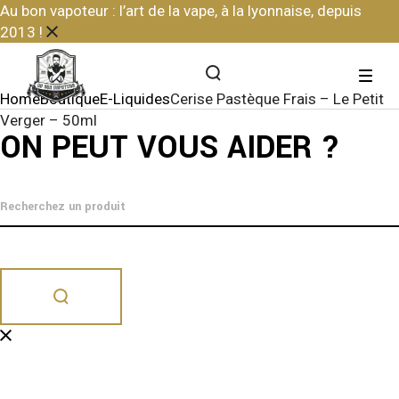
Skip
Au bon vapoteur : l’art de la vape, à la lyonnaise, depuis
to
2013 !
the
content
Home
Boutique
E-Liquides
Cerise Pastèque Frais – Le Petit
Verger – 50ml
ON PEUT VOUS AIDER ?