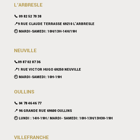
L’ARBRESLE
📞 09 82 52 70 38
📍9 RUE CLAUDE TERRASSE 69210 L’ARBRESLE
🕙 MARDI-SAMEDI: 10H/13H-14H/19H
NEUVILLE
📞09 87 02 87 36
📍
1 RUE VICTOR HUGO 69250 NEUVILLE
🕙 MARDI-SAMEDI: 10H-19H
OULLINS
📞 04 78 46 46 77
📍 96 GRANDE RUE 69600 OULLINS
🕙 LUNDI : 14H-19H / MARDI- SAMEDI: 10H-13H/13H30-19H
VILLEFRANCHE