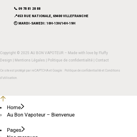
📞 09 78 81 28 88
📍453 RUE NATIONALE, 69400 VILLEFRANCHE
🕙 MARDI-SAMEDI: 10H-13H/14H-19H
Copyright © 2025 AU BON VAPOTEUR – Made with love by
Fluffy
Design
|
Mentions Légales
|
Politique de confidentialité
|
Contact
Ce site est protégé par reCAPTCHA et Google :
Politique de confidentialité
et
Conditions
d’utilisation
.
Home
Au Bon Vapoteur – Bienvenue
Pages