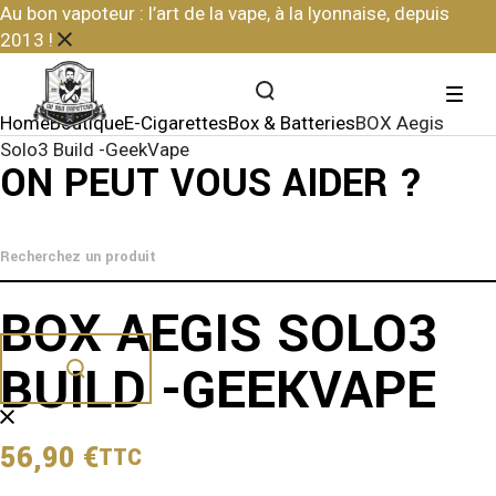
Skip
Au bon vapoteur : l’art de la vape, à la lyonnaise, depuis
to
2013 !
the
content
Home
Boutique
E-Cigarettes
Box & Batteries
BOX Aegis
Solo3 Build -GeekVape
ON PEUT VOUS AIDER ?
BOX AEGIS SOLO3
BUILD -GEEKVAPE
56,90
€
TTC