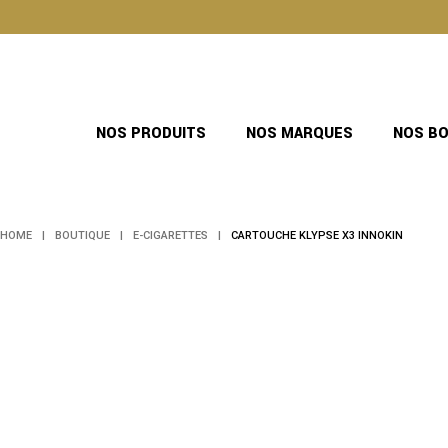
Skip
to
the
content
NOS PRODUITS
NOS MARQUES
NOS B
HOME
BOUTIQUE
E-CIGARETTES
CARTOUCHE KLYPSE X3 INNOKIN