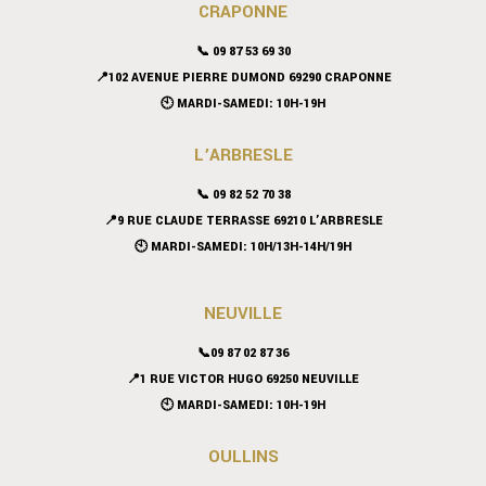
CRAPONNE
📞
09 87 53 69 30
📍102 AVENUE PIERRE DUMOND 69290 CRAPONNE
🕙 MARDI-SAMEDI: 10H-19H
L’ARBRESLE
📞 09 82 52 70 38
📍9 RUE CLAUDE TERRASSE 69210 L’ARBRESLE
🕙 MARDI-SAMEDI: 10H/13H-14H/19H
NEUVILLE
📞09 87 02 87 36
📍
1 RUE VICTOR HUGO 69250 NEUVILLE
🕙 MARDI-SAMEDI: 10H-19H
OULLINS