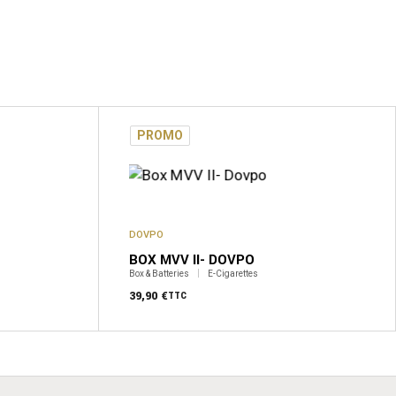
PROMO
DOVPO
BOX MVV II- DOVPO
Box & Batteries
E-Cigarettes
39,90
€
TTC