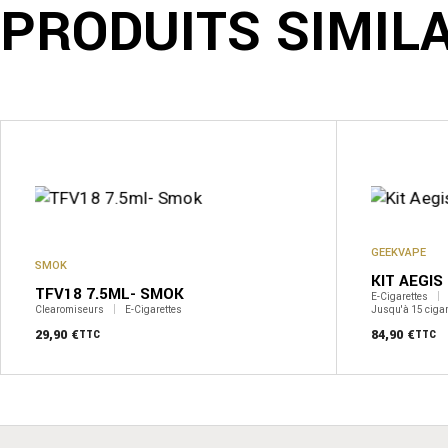
PRODUITS SIMIL
GEEKVAPE
SMOK
KIT AEGIS
TFV18 7.5ML- SMOK
E-Cigarettes
Clearomiseurs
E-Cigarettes
Jusqu'à 15 cigar
29,90
€
84,90
€
TTC
TTC