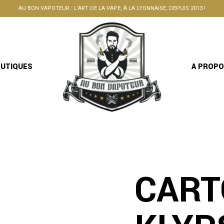
AU BON VAPOTEUR : L’ART DE LA VAPE, À LA LYONNAISE, DEPUIS 2013 !
OUTIQUES
A PROP
CART