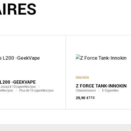
AIRES
INNOKIN
 L200 -GEEKVAPE
Z FORCE TANK-INNOKIN
Jusqu'à 10 cigarettes/jour
ettes/jour
Plus de 15 cigarettes/jour
Clearomiseurs
E-Cigarettes
29,90
€
TTC