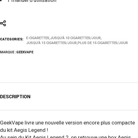
1 manuel d’utilisation
E-CIGARETTES
,
JUSQU'À 10 CIGARETTES/JOUR
,
CATEGORIES:
JUSQU'À 15 CIGARETTES/JOUR
,
PLUS DE 15 CIGARETTES/JOUR
MARQUE :
GEEKVAPE
DESCRIPTION
GeekVape livre une nouvelle version encore plus compacte
du kit Aegis Legend !
Au sein du Kit Aegis Legend 2, on retrouve une box Aegis