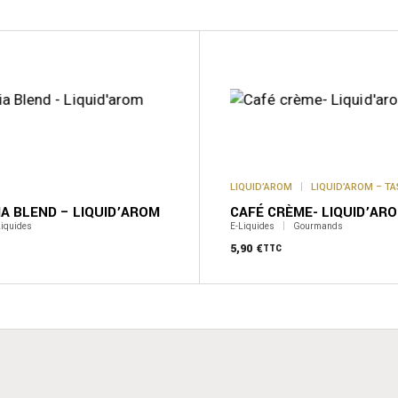
Ce
produit
a
plusieurs
variations.
Les
options
peuvent
être
choisies
sur
LIQUID’AROM
LIQUID’AROM – T
la
A BLEND – LIQUID’AROM
CAFÉ CRÈME- LIQUID’AR
page
Liquides
E-Liquides
Gourmands
du
produit
5,90
€
TTC