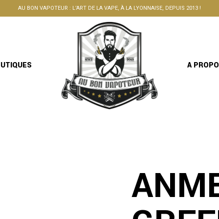
AU BON VAPOTEUR : L’ART DE LA VAPE, À LA LYONNAISE, DEPUIS 2013 !
OUTIQUES
A PROP
ANME