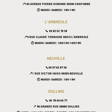
📍102 AVENUE PIERRE DUMOND 69290 CRAPONNE
🕙 MARDI-SAMEDI: 10H-19H
L’ARBRESLE
📞 09 82 52 70 38
📍9 RUE CLAUDE TERRASSE 69210 L’ARBRESLE
🕙 MARDI-SAMEDI: 10H/13H-14H/19H
NEUVILLE
📞09 87 02 87 36
📍
1 RUE VICTOR HUGO 69250 NEUVILLE
🕙 MARDI-SAMEDI: 10H-19H
OULLINS
📞 04 78 46 46 77
📍 96 GRANDE RUE 69600 OULLINS