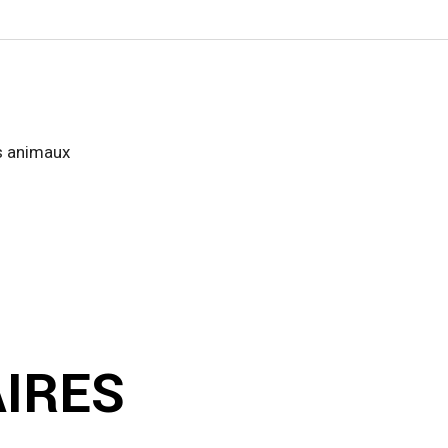
ts animaux
AIRES