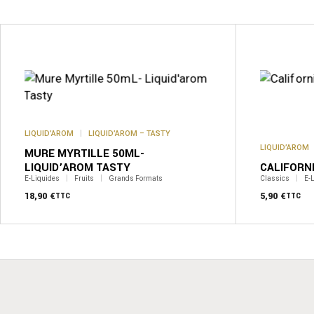
Ce
produit
a
plusieurs
variations.
Les
options
peuvent
être
LIQUID’AROM
LIQUID’AROM – TASTY
choisies
sur
LIQUID’AROM
MURE MYRTILLE 50ML-
la
LIQUID’AROM TASTY
CALIFORNI
page
E-Liquides
Fruits
Grands Formats
Classics
E-
du
18,90
€
produit
5,90
€
TTC
TTC