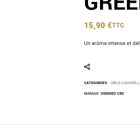
GREE
15,90
€
TTC
Un arôme intense et déli
CATEGORIES:
CBD
,
E-LIQUIDES
,
L
MARQUE :
GREENEO CBD