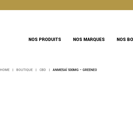
Skip
to
the
content
NOS PRODUITS
NOS MARQUES
NOS B
HOME
BOUTIQUE
CBD
ANMESAÏ 500MG – GREENEO