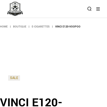
Skip
to
the
content
HOME
BOUTIQUE
E-CIGARETTES
VINCI E120-VOOPOO
SALE
VINCI E120-