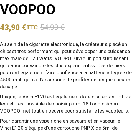
VOOPOO
43,90
€
54,90
€
TTC
LE
LE
PRIX
PRIX
Au sein de la cigarette électronique, le créateur a placé un
INITIAL
ACTUEL
chipset très performant qui peut développer une puissance
ÉTAIT :
EST :
maximale de 120 watts. VOOPOO livre un pod surpuissant
54,90 €.
43,90 €.
qui saura convaincre les plus expérimentés. Ces derniers
pourront également faire confiance à la batterie intégrée de
4500 mah qui est l’assurance de profiter de longues heures
de vape.
Unique, le Vinci E120 est également doté d’un écran TFT via
lequel il est possible de choisir parmi 18 fond d’écran.
VOOPOO met tout en oeuvre pour satisfaire les vapoteurs.
Pour garantir une vape riche en saveurs et en vapeur, le
Vinci E120 s’équipe d’une cartouche PNP X de 5ml de