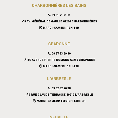
CHARBONNIÈRES LES BAINS
📞 09 81 71 21 21
📍9 AV. GÉNÉRAL DE GAULLE 69260 CHARBONNIÈRES
🕙 MARDI-SAMEDI: 10H-19H
CRAPONNE
📞
09 87 53 69 30
📍102 AVENUE PIERRE DUMOND 69290 CRAPONNE
🕙 MARDI-SAMEDI: 10H-19H
L’ARBRESLE
📞 09 82 52 70 38
📍9 RUE CLAUDE TERRASSE 69210 L’ARBRESLE
🕙 MARDI-SAMEDI: 10H/13H-14H/19H
NEUVILLE