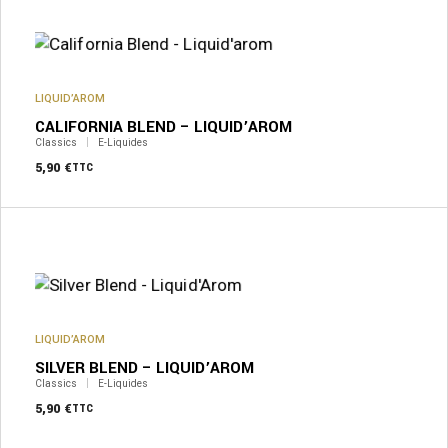
a
plusieurs
variations.
Les
options
peuvent
LIQUID’AROM
être
CALIFORNIA BLEND – LIQUID’AROM
choisies
sur
Classics
E-Liquides
la
5,90
€
TTC
page
du
produit
Ce
produit
a
plusieurs
variations.
Les
options
peuvent
LIQUID’AROM
être
SILVER BLEND – LIQUID’AROM
choisies
sur
Classics
E-Liquides
la
5,90
€
TTC
page
du