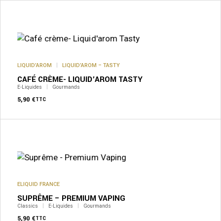
produit
Ce
produit
a
plusieurs
variations.
Les
options
peuvent
LIQUID’AROM
LIQUID’AROM – TASTY
être
CAFÉ CRÈME- LIQUID’AROM TASTY
choisies
sur
E-Liquides
Gourmands
la
5,90
€
TTC
page
du
produit
Ce
produit
a
plusieurs
variations.
Les
options
peuvent
ELIQUID FRANCE
être
SUPRÊME – PREMIUM VAPING
choisies
sur
Classics
E-Liquides
Gourmands
la
5,90
€
TTC