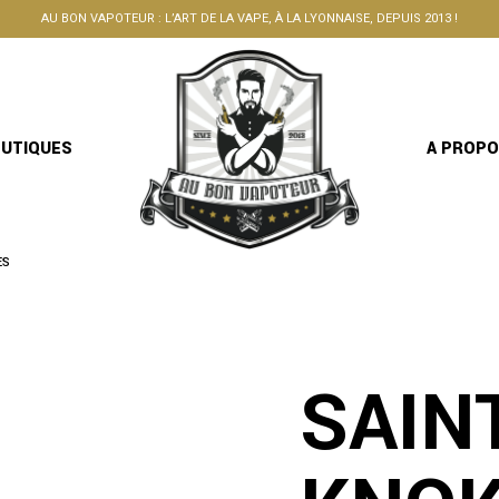
AU BON VAPOTEUR : L’ART DE LA VAPE, À LA LYONNAISE, DEPUIS 2013 !
OUTIQUES
A PROP
ES
SAIN