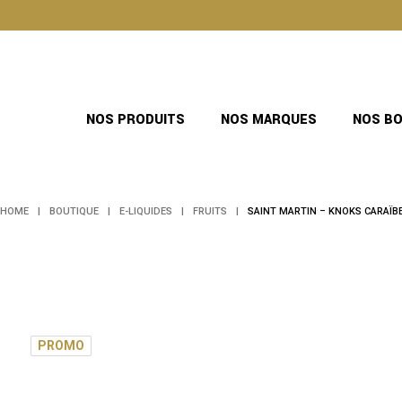
Skip
to
the
content
NOS PRODUITS
NOS MARQUES
NOS B
HOME
BOUTIQUE
E-LIQUIDES
FRUITS
SAINT MARTIN – KNOKS CARAÏB
PROMO