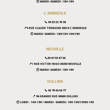
🕙 MARDI-SAMEDI: 10H-19H
L’ARBRESLE
📞 09 82 52 70 38
📍9 RUE CLAUDE TERRASSE 69210 L’ARBRESLE
🕙 MARDI-SAMEDI: 10H/13H-14H/19H
NEUVILLE
📞09 87 02 87 36
📍
1 RUE VICTOR HUGO 69250 NEUVILLE
🕙 MARDI-SAMEDI: 10H-19H
OULLINS
📞 04 78 46 46 77
📍 96 GRANDE RUE 69600 OULLINS
🕙 LUNDI : 14H-19H / MARDI- SAMEDI: 10H-13H/13H30-19H