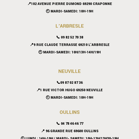
📍102 AVENUE PIERRE DUMOND 69290 CRAPONNE
🕙 MARDI-SAMEDI: 10H-19H
L’ARBRESLE
📞 09 82 52 70 38
📍9 RUE CLAUDE TERRASSE 69210 L’ARBRESLE
🕙 MARDI-SAMEDI: 10H/13H-14H/19H
NEUVILLE
📞09 87 02 87 36
📍
1 RUE VICTOR HUGO 69250 NEUVILLE
🕙 MARDI-SAMEDI: 10H-19H
OULLINS
📞 04 78 46 46 77
📍 96 GRANDE RUE 69600 OULLINS
🕙 LUNDI : 14H-19H / MARDI- SAMEDI: 10H-13H/13H30-19H