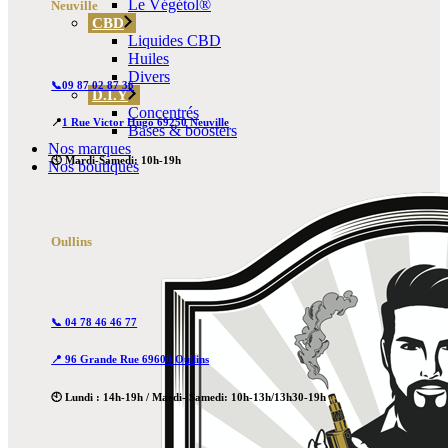
Le Végétol®
Neuville
CBD
Liquides CBD
Huiles
Divers
📞09 87 02 87 36
D.I.Y
Concentrés
📍
1 Rue Victor Hugo 69250 Neuville
Bases & boosters
Nos marques
🕙 Mardi-Samedi: 10h-19h
Nos boutiques
Oullins
📞 04 78 46 46 77
📍 96 Grande Rue 69600 Oullins
🕙 Lundi : 14h-19h / Mardi- Samedi: 10h-13h/13h30-19h