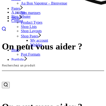
Au Bon Vapoteur – Bienvenue
Pages
A propos
Nos marques
Bien débuter
Shop
Contact
Product Types
Shop Lists
Shop Layouts
Shop Pages
My account
On peut vous aider ?
Wishlist
Blog
Post Formats
Portfolio
Layouts
Single Types