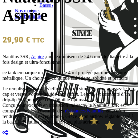
Bases & boosters
Aspire
Nos marques
Nos boutiques
29,90
€
TTC
Nautilus 3SR,
Aspire
,un clearomiseur de 24.6 mm de diamètre à la
fois design et ultra-fonctionnel.
ce tank embarque un réservoir de 4 ml protégé par une structure
métallique. Un choix qui conjugue esthétique, solidité et praticité
Le remplissage top-fill s’effectue en un simple geste : poussez le top-
cap et versez votre e-liquide sans effort. Le tout est surmonté d’un
drip-tip 510 pour une compatibilité optimale.
Conçu pour exceller en inhalation indirecte, le Nautilus 3SR est
compatible avec l’ensemble des
résistances Nautilus
, gage d’un
rendu des saveurs exceptionnel. Grâce à son airflow réglable situé à
la base, le Nautilus permet une vape plus aérienne.