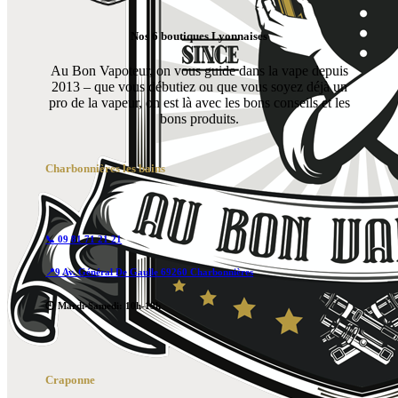
Nos 6 boutiques Lyonnaises
Au Bon Vapoteur, on vous guide dans la vape depuis
2013 – que vous débutiez ou que vous soyez déjà un
pro de la vapeur, on est là avec les bons conseils et les
bons produits.
Charbonnières les bains
📞 09 81 71 21 21
📍9 Av. Général De Gaulle 69260 Charbonnières
🕙 Mardi-Samedi: 10h-19h
Craponne