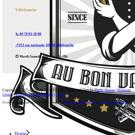
Villefranche
📞 09 78 81 28 88
📍453 rue nationale, 69400 Villefranche
🕙 Mardi-Samedi: 10h-13h/14h-19h
Copyright © 2025 AU BON VAPOTEUR – Made with love by
Fluffy Design
|
Mentions
Légales
|
Politique de confidentialité
|
Contact
Ce site est protégé par reCAPTCHA et Google :
Politique de confidentialité
et
Conditions d’utilisation
.
Home