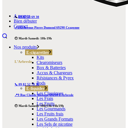
A propos
📞
09 87 53 69 30
Bien débuter
Contact
📍102 Avenue Pierre Dumond 69290 Craponne
🕙 Mardi-Samedi: 10h-19h
Nos produits
E-cigarettes
Kits
L’Arbresle
Clearomiseurs
Box & Batteries
Accus & Chargeurs
Résistances & Pyrex
Pods
📞 09 82 52 70 38
E-liquides
Les Classiques
📍9 Rue Claude Terrasse 69210 L’Arbresle
Les Frais
Les Fruits
🕙 Mardi-Samedi: 10h/13h-14h/19h
Les Gourmands
Les Fruits frais
Les Grands Formats
Les Sels de nicotine