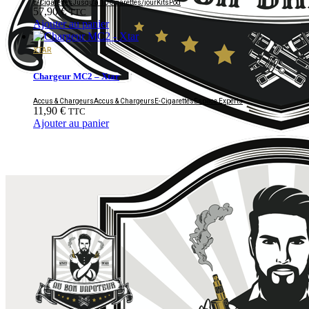
E-Cigarettes
Jusqu'à 10 cigarettes/jour
Kits
Pod
57,90
€
TTC
Ajouter au panier
XTAR
Chargeur MC2 – Xtar
Accus & Chargeurs
Accus & Chargeurs
E-Cigarettes
Espace Experts
11,90
€
TTC
Ajouter au panier