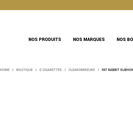
Skip
to
the
content
NOS PRODUITS
NOS MARQUES
NOS B
HOME
BOUTIQUE
E-CIGARETTES
CLEAROMISEURS
FAT RABBIT SUBHO