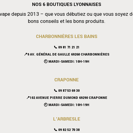
NOS 6 BOUTIQUES LYONNAISES
vape depuis 2013 – que vous débutiez ou que vous soyez déjà
bons conseils et les bons produits.
CHARBONNIÈRES LES BAINS
📞 09 81 71 21 21
📍9 AV. GÉNÉRAL DE GAULLE 69260 CHARBONNIÈRES
🕙 MARDI-SAMEDI: 10H-19H
CRAPONNE
📞
09 87 53 69 30
📍102 AVENUE PIERRE DUMOND 69290 CRAPONNE
🕙 MARDI-SAMEDI: 10H-19H
L’ARBRESLE
📞 09 82 52 70 38