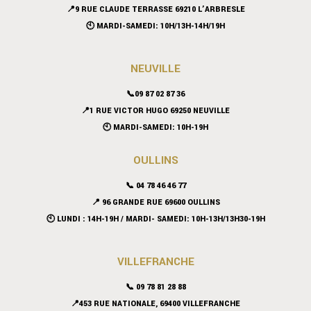
📍9 RUE CLAUDE TERRASSE 69210 L’ARBRESLE
🕙 MARDI-SAMEDI: 10H/13H-14H/19H
NEUVILLE
📞09 87 02 87 36
📍
1 RUE VICTOR HUGO 69250 NEUVILLE
🕙 MARDI-SAMEDI: 10H-19H
OULLINS
📞 04 78 46 46 77
📍 96 GRANDE RUE 69600 OULLINS
🕙 LUNDI : 14H-19H / MARDI- SAMEDI: 10H-13H/13H30-19H
VILLEFRANCHE
📞 09 78 81 28 88
📍453 RUE NATIONALE, 69400 VILLEFRANCHE