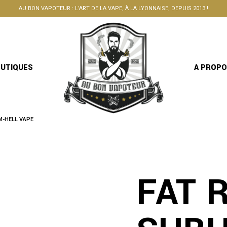
AU BON VAPOTEUR : L’ART DE LA VAPE, À LA LYONNAISE, DEPUIS 2013 !
OUTIQUES
A PROP
M-HELL VAPE
FAT 