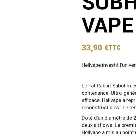
SUBH
VAPE
33,90
€
TTC
Hellvape investit l’univ
Le Fat Rabbit Subohm es
contenance. Ultra-génére
efficace. Hellvape a rep
reconstructibles : Le rés
Doté d’un diamètre de 
deux airflows. Le premie
Hellvape a mis au point u