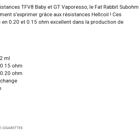
sistances TFV8 Baby et GT Vaporesso, le Fat Rabbit Subohm
ment s’exprimer grâce aux résistances Hellcoil ! Ces
s en 0.20 et 0.15 ohm excellent dans la production de
 2 ml
l 0.15 ohm
l 0.20 ohm
rechange
n
E-CIGARETTES